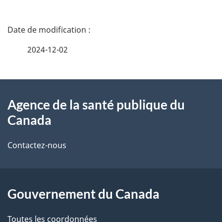
D
é
2024-12-02
t
À
a
Agence de la santé publique du
propos
i
Canada
de
l
Contactez-nous
ce
s
site
d
Gouvernement du Canada
e
l
Toutes les coordonnées