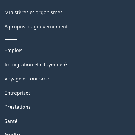
a
Ministères et organismes
p
À propos du gouvernement
a
g
Thèmes
Emplois
et
e
Immigration et citoyenneté
sujets
Voyage et tourisme
Entreprises
Prestations
Santé