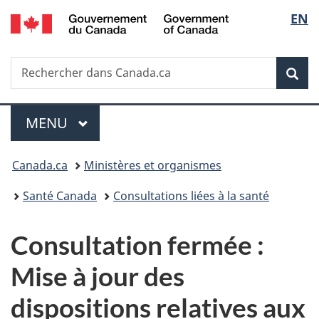
/
Sélec
EN
Passer
Passer
Passer
Government
au
à
à
de
of
contenu
«
la
Canada
Recherche
Rechercher
principal
Au
version
Rec
la
dans
sujet
HTML
Canada.ca
du
simplifiée
langu
Menu
gouvernement
MENU
PRINCIPAL
»
Vous
Canada.ca
Ministères et organismes
êtes
Santé Canada
Consultations liées à la santé
ici :
Consultation fermée :
Mise à jour des
dispositions relatives aux