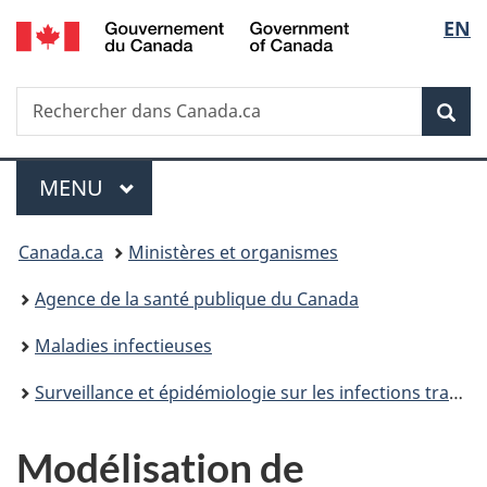
/
Sélec
EN
Passer
Passer
Passer
Government
au
à
à
de
of
contenu
«
la
Canada
Recherche
Rechercher
principal
Au
version
Rec
la
dans
sujet
HTML
Canada.ca
du
simplifiée
langu
Menu
gouvernement
MENU
PRINCIPAL
»
Vous
Canada.ca
Ministères et organismes
êtes
Agence de la santé publique du Canada
ici :
Maladies infectieuses
Surveillance et épidémiologie sur les infections transmises sexuellement et l'hépatite B et C
Modélisation de