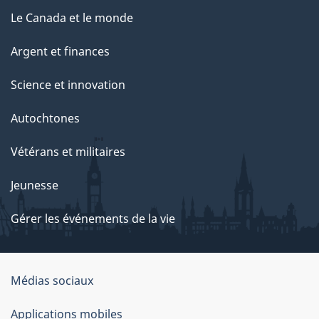
Le Canada et le monde
Argent et finances
Science et innovation
Autochtones
Vétérans et militaires
Jeunesse
Gérer les événements de la vie
Organisation
Médias sociaux
du
Applications mobiles