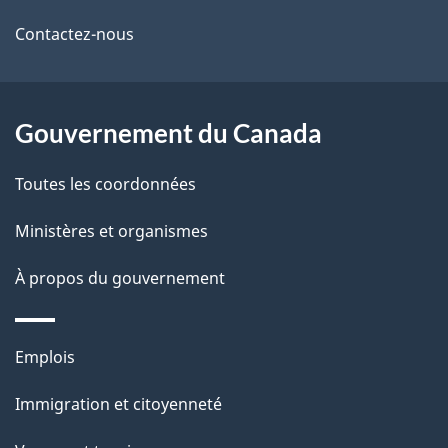
de
l
Contactez-nous
ce
s
site
d
Gouvernement du Canada
e
l
Toutes les coordonnées
a
Ministères et organismes
p
À propos du gouvernement
a
g
Thèmes
Emplois
et
e
Immigration et citoyenneté
sujets