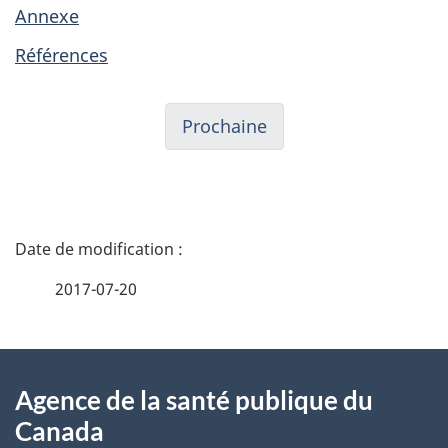
Annexe
Références
Prochaine
D
é
2017-07-20
t
À
a
Agence de la santé publique du
propos
i
Canada