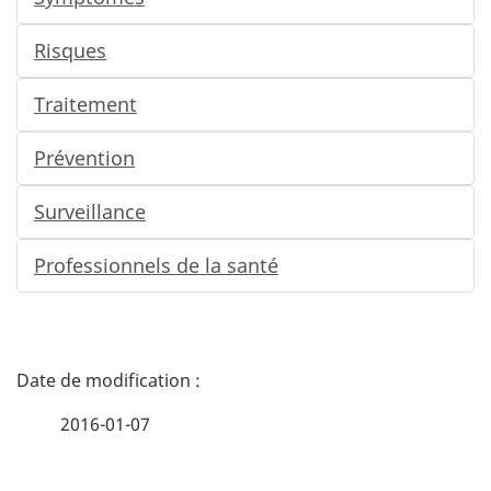
d
Risques
e
Traitement
l
Prévention
a
Surveillance
s
Professionnels de la santé
e
c
D
t
é
i
2016-01-07
t
o