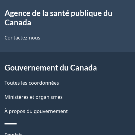
g
À
u
e
Agence de la santé publique du
propos
Canada
de
Contactez-nous
ce
site
Gouvernement du Canada
Toutes les coordonnées
Ministères et organismes
À propos du gouvernement
Thèmes
Emplois