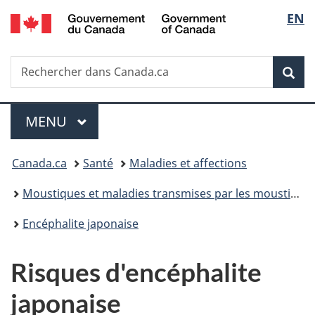
/
Sélec
EN
Passer
Passer
Passer
Passer
Government
au
à
au
à
de
of
contenu
«
menu
la
Canada
Recherche
Rechercher
principal
Au
de
version
Rec
la
dans
sujet
la
HTML
Canada.ca
du
section
simplifiée
langu
Menu
gouvernement
MENU
PRINCIPAL
»
Vous
Canada.ca
Santé
Maladies et affections
êtes
Moustiques et maladies transmises par les moustiques
ici :
Encéphalite japonaise
Risques d'encéphalite
japonaise