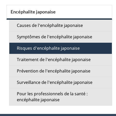
a
n
S
Encéphalite japonaise
i
e
l
Causes de l'encéphalite japonaise
c
s
Symptômes de l'encéphalite japonaise
t
d
Risques d'encéphalite japonaise
i
e
Traitement de l'encéphalite japonaise
o
l
Prévention de l'encéphalite japonaise
n
a
Surveillance de l'encéphalite japonaise
M
p
Pour les professionnels de la santé :
e
encéphalite japonaise
a
n