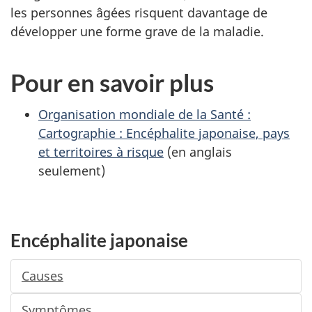
les personnes âgées risquent davantage de
développer une forme grave de la maladie.
Pour en savoir plus
Organisation mondiale de la Santé :
Cartographie : Encéphalite japonaise, pays
et territoires à risque
(en anglais
seulement)
M
Encéphalite japonaise
e
n
Causes
u
Symptômes