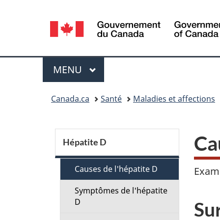
Sélection
de
la
Menu
MENU
PRINCIPAL
langue
Vous
Canada.ca
Santé
Maladies et affections
êtes
ici :
S
Ca
Hépatite D
e
Causes de l'hépatite D
Exami
c
Symptômes de l'hépatite
D
t
Sur