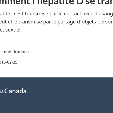
mment l'hépatite D se tra
atite D est transmise par le contact avec du sang
peut être transmise par le partage d'objets perso
ct sexuel.
015-02-25
du Canada