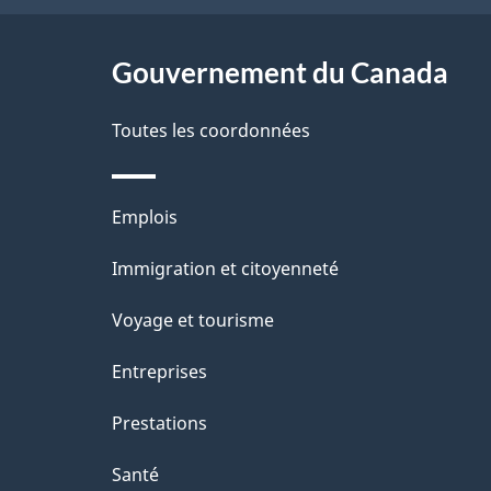
ce
s
site
Gouvernement du Canada
d
e
Toutes les coordonnées
l
Thèmes
Emplois
a
et
Immigration et citoyenneté
p
sujets
Voyage et tourisme
a
Entreprises
g
Prestations
e
Santé