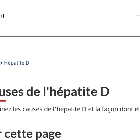
Passer
Passer
Passer
Passer
au
à
au
à
/
R
contenu
«
menu
la
Government
d
principal
Au
de
version
of
C
sujet
la
HTML
Canada
du
section
simplifiée
gouvernement
»
Hépatite D
uses de l'hépatite D
nez les causes de l'hépatite D et la façon dont el
 cette page