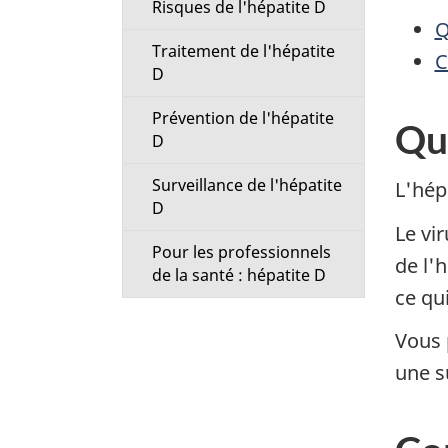
Risques de l'hépatite D
i
Q
Traitement de l'hépatite
C
o
D
n
Prévention de l'hépatite
Qu'
D
M
Surveillance de l'hépatite
L'hép
e
D
Le vi
n
Pour les professionnels
de l'h
de la santé : hépatite D
ce qu
u
Vous 
une s