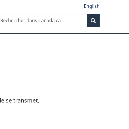
English
Recherche
echercher
Recherche
ans
anada.ca
le se transmet.