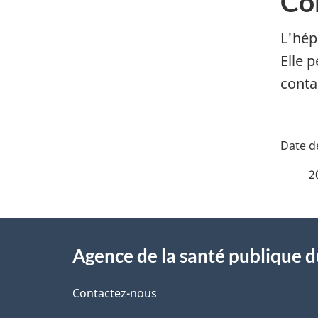
Co
L'hép
Elle 
conta
D
é
2
t
À
a
Agence de la santé publique 
propos
i
de
Contactez-nous
l