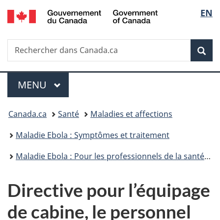
/
Sélec
EN
Passer
Passer
Passer
Government
au
à
à
de
of
contenu
«
la
Canada
Recherche
Rechercher
principal
Au
version
Rec
la
dans
sujet
HTML
Canada.ca
du
simplifiée
langu
Menu
gouvernement
MENU
PRINCIPAL
»
Vous
Canada.ca
Santé
Maladies et affections
êtes
Maladie Ebola : Symptômes et traitement
ici :
Maladie Ebola : Pour les professionnels de la santé, les travailleurs humanitaires
Directive pour l’équipage
de cabine, le personnel