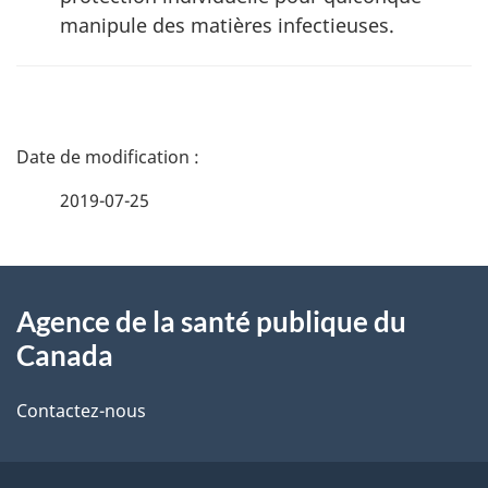
manipule des matières infectieuses.
D
é
2019-07-25
t
À
a
Agence de la santé publique du
propos
i
Canada
de
l
Contactez-nous
ce
s
site
d