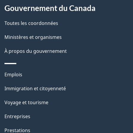
Gouvernement du Canada
e
l
Toutes les coordonnées
a
Ministères et organismes
p
À propos du gouvernement
a
g
Thèmes
Emplois
et
e
Immigration et citoyenneté
sujets
Voyage et tourisme
Entreprises
Prestations