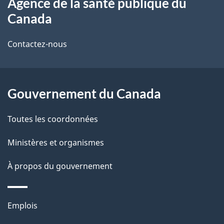
Agence de la santé publique du
propos
i
Canada
de
l
Contactez-nous
ce
s
site
d
Gouvernement du Canada
e
l
Toutes les coordonnées
a
Ministères et organismes
p
À propos du gouvernement
a
g
Thèmes
Emplois
et