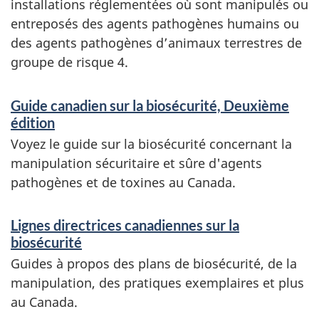
a
installations réglementées où sont manipulés ou
n
entreposés des agents pathogènes humains ou
des agents pathogènes d’animaux terrestres de
d
groupe de risque 4.
i
n
Guide canadien sur la biosécurité, Deuxième
édition
f
Voyez le guide sur la biosécurité concernant la
o
manipulation sécuritaire et sûre d'agents
r
pathogènes et de toxines au Canada.
m
Lignes directrices canadiennes sur la
a
biosécurité
t
Guides à propos des plans de biosécurité, de la
i
manipulation, des pratiques exemplaires et plus
au Canada.
o