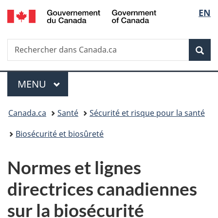
/
Sélec
EN
Passer
Passer
Passer
Government
au
à
à
de
of
contenu
«
la
Canada
Recherche
Rechercher
principal
Au
version
Rec
la
dans
sujet
HTML
Canada.ca
du
simplifiée
langu
Menu
gouvernement
MENU
PRINCIPAL
»
Vous
Canada.ca
Santé
Sécurité et risque pour la santé
êtes
Biosécurité et biosûreté
ici :
Normes et lignes
directrices canadiennes
sur la biosécurité