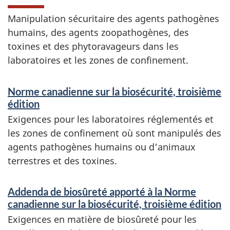
Manipulation sécuritaire des agents pathogènes
humains, des agents zoopathogènes, des
toxines et des phytoravageurs dans les
laboratoires et les zones de confinement.
S
Norme canadienne sur la biosécurité, troisième
e
édition
r
Exigences pour les laboratoires réglementés et
les zones de confinement où sont manipulés des
v
agents pathogènes humains ou d'animaux
i
terrestres et des toxines.
c
e
Addenda de biosûreté apporté à la Norme
canadienne sur la biosécurité, troisième édition
s
Exigences en matière de biosûreté pour les