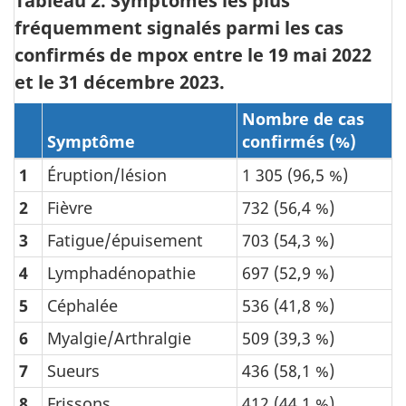
Tableau 2. Symptômes les plus
fréquemment signalés parmi les cas
confirmés de mpox entre le 19 mai 2022
et le 31 décembre 2023.
Nombre de cas
Symptôme
confirmés (%)
1
Éruption/lésion
1 305 (96,5 %)
2
Fièvre
732 (56,4 %)
3
Fatigue/épuisement
703 (54,3 %)
4
Lymphadénopathie
697 (52,9 %)
5
Céphalée
536 (41,8 %)
6
Myalgie/Arthralgie
509 (39,3 %)
7
Sueurs
436 (58,1 %)
8
Frissons
412 (44,1 %)