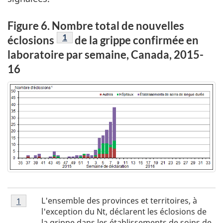
Figure 6. Nombre total de nouvelles
Figure 6 - Note
1
éclosions
de la grippe confirmée en
laboratoire par semaine, Canada, 2015-
16
Figure
L'ensemble des provinces et territoires, à
Retour à la référence figure 6 - note
1
referrer
6
l'exception du Nt, déclarent les éclosions de
-
la grippe dans les établissements de soins de