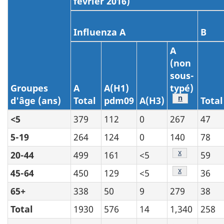
février 2016)
Influenza A
B
A
(non
sous-
Groupes
A
A(H1)
typé)
Tableau 1 - N
n
d'âge (ans)
Total
pdm09
A(H3)
Total
<5
379
112
0
267
47
5-19
264
124
0
140
78
Tableau 1 - N
x
20-44
499
161
<5
59
Tableau 1 - N
x
45-64
450
129
<5
36
65+
338
50
9
279
38
Total
1930
576
14
1,340
258