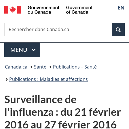
/
Sélec
EN
Passer
Passer
Passer
Government
au
à
à
de
of
contenu
«
la
Canada
Recherche
Rechercher
principal
Au
version
Rec
la
dans
sujet
HTML
Canada.ca
du
simplifiée
langu
Menu
gouvernement
MENU
PRINCIPAL
»
Vous
Canada.ca
Santé
Publications – Santé
êtes
Publications : Maladies et affections
ici :
Surveillance de
l'influenza : du 21 février
2016 au 27 février 2016