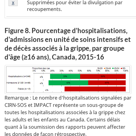
Supprimées pour éviter la divulgation par
Retour à la
x
référence tableau 3 - note
3
recoupements.
-
Note
x
Figure 8. Pourcentage d'hospitalisations,
d'admissions en unité de soins intensifs et
de décès associés à la grippe, par groupe
d'âge (≥16 ans), Canada, 2015-16
Remarque : Le nombre d'hospitalisations signalées par
CIRN-SOS et IMPACT représente un sous-groupe de
toutes les hospitalisations associées à la grippe chez
les adults et les enfants au Canada. Certains délais
quant à la soumission des rapports peuvent affecter
les données de façon rétrospective.