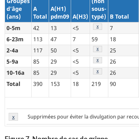
Groupes
(non
d'âge
A
A(H1)
sous-
(ans)
Total
pdm09
A(H3)
typé)
B Total
Tableau 2 - Note
x
0-5m
42
13
<5
7
6-23m
113
47
7
59
18
Tableau 2 - Note
x
2-4a
117
50
<5
25
Tableau 2 - Note
x
5-9a
85
29
<5
26
Tableau 2 - Note
x
10-16a
85
29
<5
26
Total
390
153
18
219
90
Tableau
Supprimées pour éviter la divulgation par rec
Retour à la
x
référence tableau 2 - note
2
-
Note
Figure 7. Nombre de cas de grippe