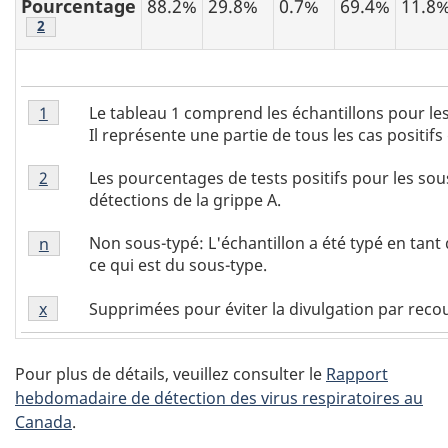
Pourcentage
88.2%
29.8%
0.7%
69.4%
11.8
Tableau 1 - Note
2
Tableau
Le tableau 1 comprend les échantillons pour l
Retour à la référence tableau 1 - note
1
1
Il représente une partie de tous les cas positifs
-
Tableau
Note
Les pourcentages de tests positifs pour les sou
Retour à la référence tableau 1 - note
2
1
1
détections de la grippe A.
-
Tableau
Note
Non sous-typé: L'échantillon a été typé en tant
Retour à la
n
référence tableau 1 - note
1
2
ce qui est du sous-type.
-
Tableau
Note
Supprimées pour éviter la divulgation par rec
Retour à la
x
référence tableau 1 - note
1
n
-
Note
Pour plus de détails, veuillez consulter le
Rapport
x
hebdomadaire de détection des virus respiratoires au
Canada
.