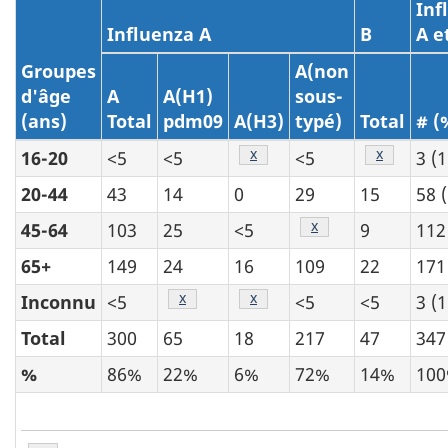
Inf
Influenza A
B
A e
Groupes
A(non
d'âge
A
A(H1)
sous-
(ans)
Total
pdm09
A(H3)
typé)
Total
# (
Tableau 3 - Note
x
Tableau 3 
x
16-20
<5
<5
<5
3 (
20-44
43
14
0
29
15
58 
Tableau 3 - Note
x
45-64
103
25
<5
9
112
65+
149
24
16
109
22
171
Tableau 3 - Note
x
Tableau 3 - Note
x
Inconnu
<5
<5
<5
3 (
Total
300
65
18
217
47
347
%
86%
22%
6%
72%
14%
10
Tableau