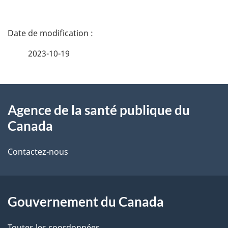
D
é
2023-10-19
t
À
a
Agence de la santé publique du
propos
i
Canada
de
l
Contactez-nous
ce
s
site
d
Gouvernement du Canada
e
l
Toutes les coordonnées