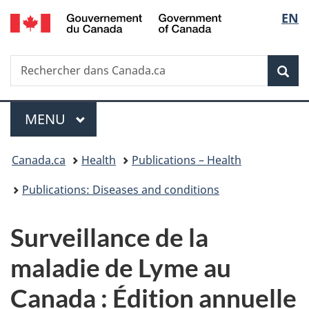
/
Sélec
EN
Passer
Passer
Passer
Government
au
à
à
de
of
contenu
«
la
Canada
Recherche
Rechercher
principal
Au
version
Rec
la
dans
sujet
HTML
Canada.ca
du
simplifiée
langu
Menu
gouvernement
MENU
PRINCIPAL
»
Vous
Canada.ca
Health
Publications – Health
êtes
Publications: Diseases and conditions
ici :
Surveillance de la
maladie de Lyme au
Canada : Édition annuelle