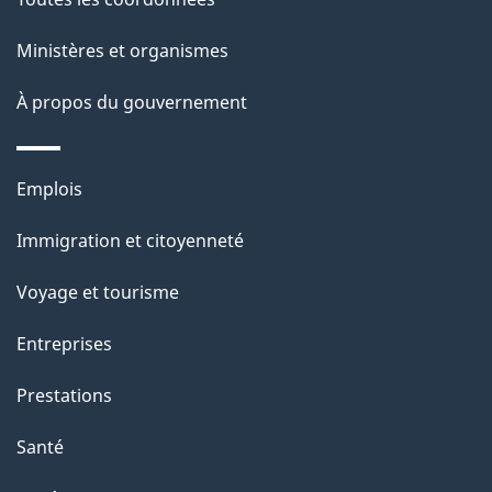
a
Ministères et organismes
p
À propos du gouvernement
a
g
Thèmes
Emplois
et
e
Immigration et citoyenneté
sujets
Voyage et tourisme
Entreprises
Prestations
Santé