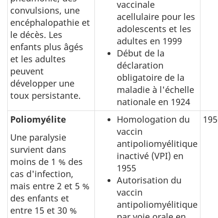
vaccinale
convulsions, une
acellulaire pour les
encéphalopathie et
adolescents et les
le décès. Les
adultes en 1999
enfants plus âgés
Début de la
et les adultes
déclaration
peuvent
obligatoire de la
développer une
maladie à l'échelle
toux persistante.
nationale en 1924
Poliomyélite
Homologation du
195
vaccin
Une paralysie
antipoliomyélitique
survient dans
inactivé (VPI) en
moins de 1 % des
1955
cas d'infection,
Autorisation du
mais entre 2 et 5 %
vaccin
des enfants et
antipoliomyélitique
entre 15 et 30 %
par voie orale en