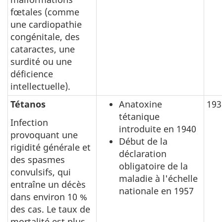
fœtales (comme
une cardiopathie
congénitale, des
cataractes, une
surdité ou une
déficience
intellectuelle).
Tétanos
Anatoxine
193
tétanique
Infection
introduite en 1940
provoquant une
Début de la
rigidité générale et
déclaration
des spasmes
obligatoire de la
convulsifs, qui
maladie à l'échelle
entraîne un décès
nationale en 1957
dans environ 10 %
des cas. Le taux de
mortalité est plus