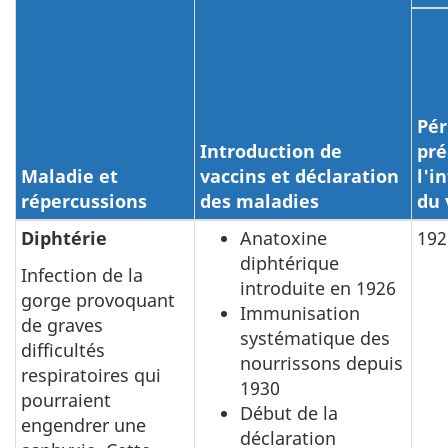
Pér
Introduction de
pré
Maladie et
vaccins et déclaration
l'i
répercussions
des maladies
du 
Diphtérie
Anatoxine
192
diphtérique
Infection de la
introduite en 1926
gorge provoquant
Immunisation
de graves
systématique des
difficultés
nourrissons depuis
respiratoires qui
1930
pourraient
Début de la
engendrer une
déclaration