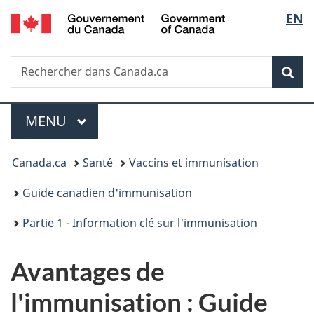
/
Sélec
EN
Passer
Passer
Passer
Passer
Government
au
au
à
à
de
of
Gestionnaire
contenu
«
la
Canada
Recherche
Rechercher
des
principal
Au
version
Rec
la
dans
Invitations
sujet
HTML
Canada.ca
du
simplifiée
langu
Menu
gouvernement
MENU
PRINCIPAL
»
Vous
Canada.ca
Santé
Vaccins et immunisation
êtes
Guide canadien d'immunisation
ici :
Partie 1 - Information clé sur l'immunisation
Avantages de
l'immunisation : Guide