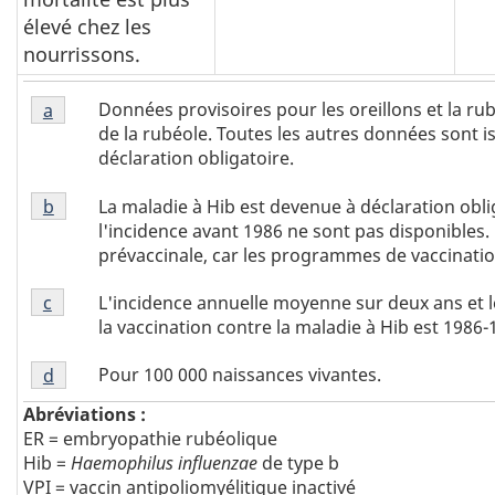
élevé chez les
nourrissons.
Note
Données provisoires pour les oreillons et la ru
Retour à la référence de la note de bas de page
a
de
de la rubéole. Toutes les autres données sont 
bas
déclaration obligatoire.
de
Note
page
La maladie à Hib est devenue à déclaration obli
Retour à la référence de la note de bas de page
b
de
a
l'incidence avant 1986 ne sont pas disponibles
bas
prévaccinale, car les programmes de vaccinati
de
Note
page
L'incidence annuelle moyenne sur deux ans et le
Retour à la référence de la note de bas de page
c
de
b
la vaccination contre la maladie à Hib est 1986
bas
Note
de
Pour 100 000 naissances vivantes.
Retour à la référence de la note de bas de page
d
de
page
bas
Abréviations :
c
de
ER = embryopathie rubéolique
page
Hib =
Haemophilus influenzae
de type b
d
VPI = vaccin antipoliomyélitique inactivé