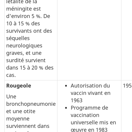
létalité de la
méningite est
d'environ 5 %. De
10 à 15 % des
survivants ont des
séquelles
neurologiques
graves, et une
surdité survient
dans 15 à 20 % des
cas.
Rougeole
Autorisation du
195
vaccin vivant en
Une
1963
bronchopneumonie
Programme de
et une otite
vaccination
moyenne
universelle mis en
surviennent dans
œuvre en 1983