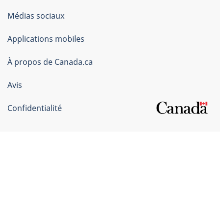
Organisation
Médias sociaux
du
Applications mobiles
gouvernement
du
À propos de Canada.ca
Canada
Avis
Confidentialité