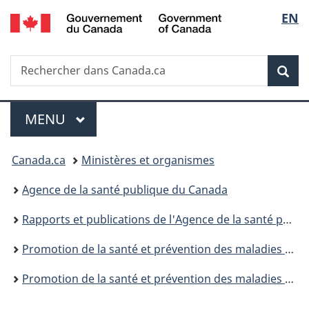
/
Sélec
EN
Passer
Passer
Passer
Government
au
à
à
de
of
contenu
«
la
Canada
Recherche
Rechercher
principal
Au
version
Rec
la
dans
sujet
HTML
Canada.ca
du
simplifiée
langu
Menu
gouvernement
MENU
PRINCIPAL
»
Vous
Canada.ca
Ministères et organismes
êtes
Agence de la santé publique du Canada
ici :
Rapports et publications de l'Agence de la santé publique du Canada
Promotion de la santé et prévention des maladies chroniques au Canada : Recherche, politiques et pratiques
Promotion de la santé et prévention des maladies chroniques au Canada, volume 39, no 8/9, août/septembre 2019