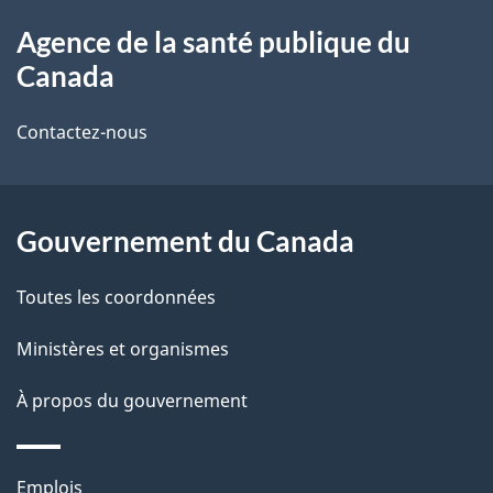
À
a
Agence de la santé publique du
propos
i
Canada
de
l
Contactez-nous
ce
s
site
d
Gouvernement du Canada
e
l
Toutes les coordonnées
a
Ministères et organismes
p
À propos du gouvernement
a
g
Thèmes
Emplois