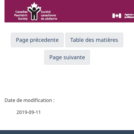
Page précedente
Table des matières
Page suivante
D
é
2019-09-11
t