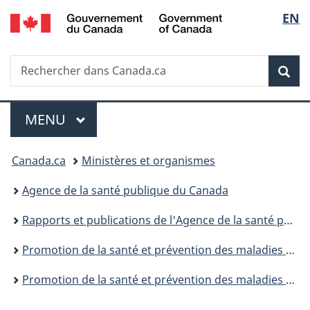
/
Sélec
EN
Passer
Passer
Passer
Government
au
à
à
de
of
contenu
«
la
Canada
Recherche
Rechercher
principal
Au
version
Rec
la
dans
sujet
HTML
Canada.ca
du
simplifiée
langu
Menu
gouvernement
MENU
PRINCIPAL
»
Vous
Canada.ca
Ministères et organismes
êtes
Agence de la santé publique du Canada
ici :
Rapports et publications de l'Agence de la santé publique du Canada
Promotion de la santé et prévention des maladies chroniques au Canada : Recherche, politiques et pratiques
Promotion de la santé et prévention des maladies chroniques au Canada, volume 45, no 10, octobre 2025