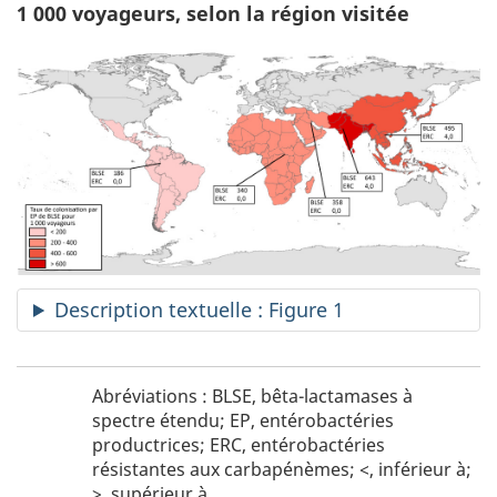
1 000 voyageurs, selon la région visitée
Description textuelle : Figure 1
Figure
N
Abréviations : BLSE, bêta-lactamases à
1
spectre étendu; EP, entérobactéries
o
-
productrices; ERC, entérobactéries
t
abréviations
résistantes aux carbapénèmes; <, inférieur à;
e
>, supérieur à