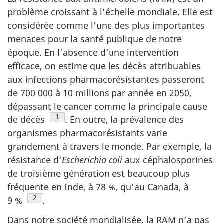
problème croissant à l’échelle mondiale. Elle est
considérée comme l’une des plus importantes
menaces pour la santé publique de notre
époque. En l’absence d’une intervention
efficace, on estime que les décès attribuables
aux infections pharmacorésistantes passeront
de 700 000 à 10 millions par année en 2050,
dépassant le cancer comme la principale cause
Note de bas de page
1
de
décès
.
En outre, la prévalence des
organismes pharmacorésistants varie
grandement à travers le monde. Par exemple, la
résistance d’
Escherichia coli
aux céphalosporines
de troisième génération est beaucoup plus
fréquente en Inde, à 78 %, qu’au Canada, à
Note de bas de page
2
9 %
.
Dans notre société mondialisée, la RAM n’a pas