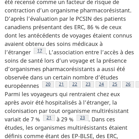
été recensé comme un facteur de risque de
contraction d’un organisme pharmacorésistant.
D’après l’évaluation par le PCSIN des patients
canadiens présentant des ERC, 86 % de ceux
dont les antécédents de voyages étaient connus
avaient obtenu des soins médicaux à
Note de bas de page
17
l’étranger
.
L’association entre l’accès à des
soins de santé lors d’un voyage et la présence
d’organismes pharmacorésistants a aussi été
observée dans un certain nombre d’études
Note de bas de page
20
Note de bas de page
21
Note de bas de page
22
Note de bas de page
23
Note de bas de pa
24
Note de bas
25
Note 
26
européennes
Parmi les voyageurs qui rentraient chez eux
après avoir été hospitalisés à l’étranger, la
colonisation par tout organisme multirésistant
Note de bas de page
21
Note de bas de page
23
variait de
7 %
à 29 %
.
Dans ces
études, les organismes multirésistants étaient
définis comme étant des EP‑BLSE, des ERC,