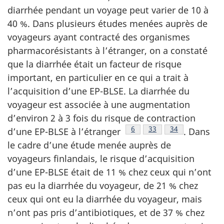
diarrhée pendant un voyage peut varier de 10 à
40 %. Dans plusieurs études menées auprès de
voyageurs ayant contracté des organismes
pharmacorésistants à l’étranger, on a constaté
que la diarrhée était un facteur de risque
important, en particulier en ce qui a trait à
l’acquisition d’une EP-BLSE. La diarrhée du
voyageur est associée à une augmentation
d’environ 2 à 3 fois du risque de contraction
Note de bas de page
6
Note de bas de page
33
Note de bas de
34
d’une EP-BLSE à
l’étranger
.
Dans
le cadre d’une étude menée auprès de
voyageurs finlandais, le risque d’acquisition
d’une EP-BLSE était de 11 % chez ceux qui n’ont
pas eu la diarrhée du voyageur, de 21 % chez
ceux qui ont eu la diarrhée du voyageur, mais
n’ont pas pris d’antibiotiques, et de 37 % chez