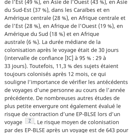
de l’Est (49 %), en Asie de l’Ouest (43 %), en Asie
du Sud-Est (37 %), dans les Caraïbes et en
Amérique centrale (28 %), en Afrique centrale et
de l’Est (28 %), en Afrique de l’Ouest (19 %), en
Amérique du Sud (18 %) et en Afrique
australe (6 %). La durée médiane de la
colonisation après le voyage était de 30 jours
(intervalle de confiance [IC] à 95 % : 29 à
33 jours). Toutefois, 11,3 % des sujets étaient
toujours colonisés après 12 mois, ce qui
souligne l’importance de vérifier les antécédents
de voyages d’une personne au cours de l’année
précédente. De nombreuses autres études de
plus petite envergure ont également évalué le
risque de contraction d’une EP-BLSE lors d’un
Note de bas de page
7
voyage
.
Le risque moyen de colonisation
par des EP-BLSE après un voyage est de 643 pour