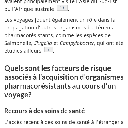
avaient principalement visité l’Asie du Sud-Est
Note de bas de page
19
ou l’Afrique
australe
.
Les voyages jouent également un rôle dans la
propagation d’autres organismes bactériens
pharmacorésistants, comme les espèces de
Salmonelle,
Shigella
et
Campylobacter
, qui ont été
Note de bas de page
7
étudiés
ailleurs
.
Quels sont les facteurs de risque
associés à l’acquisition d’organismes
pharmacorésistants au cours d’un
voyage?
Recours à des soins de santé
L’accès récent à des soins de santé à l’étranger a