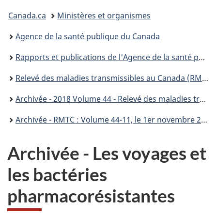
Vous
Canada.ca
Ministères et organismes
êtes
Agence de la santé publique du Canada
ici :
Rapports et publications de l'Agence de la santé publique du Canada
Relevé des maladies transmissibles au Canada (RMTC)
Archivée - 2018 Volume 44 - Relevé des maladies transmissibles au Canada (RMTC)
Archivée - RMTC : Volume 44-11, le 1er novembre 2018 : Infections liées aux soins de santé et résistance aux antimicrobiens
Archivée - Les voyages et
les bactéries
pharmacorésistantes