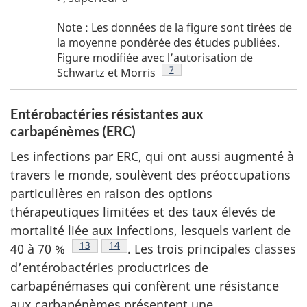
s
Figure
Note : Les données de la figure sont tirées de
d
1
la moyenne pondérée des études publiées.
-
e
Figure modifiée avec l’autorisation de
note
Note de bas de page
7
Schwartz et
Morris
l
a
Entérobactéries résistantes aux
f
carbapénèmes (ERC)
i
g
Les infections par ERC, qui ont aussi augmenté à
u
travers le monde, soulèvent des préoccupations
particulières en raison des options
r
thérapeutiques limitées et des taux élevés de
e
mortalité liée aux infections, lesquels varient de
1
Note de bas de page
13
Note de bas de page
14
40 à
70 %
.
Les trois principales classes
d’entérobactéries productrices de
carbapénémases qui confèrent une résistance
aux carbapénèmes présentent une