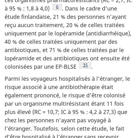
ces organismes pharmacorésistants (RC = 2,7; IC
Note de bas de page
6
à 95 % : 1,8 à
4,0)
.
Dans le cadre d’une
étude finlandaise, 21 % des personnes n’ayant
reçu aucun traitement, 20 % de celles traitées
uniquement par le lopéramide (antidiarrhéique),
40 % de celles traitées uniquement par des
antibiotiques, et 71 % de celles traitées par le
lopéramide et des antibiotiques ont ensuite été
Note de bas de page
35
colonisées par une EP-
BLSE
.
Parmi les voyageurs hospitalisés à l’étranger, le
risque associé à une antibiothérapie était
également prononcé, le risque d’être colonisé
par un organisme multirésistant étant 11 fois
plus élevé (RC = 10,7; IC à 95 % : 4,2 à 27,3) que
chez les personnes n’ayant pas voyagé à
l’étranger. Toutefois, selon cette étude, le fait
d’être hospitalisé à l’étranger sans recevoir