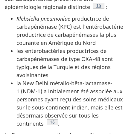
Note de bas de pa
15
épidémiologie régionale
distincte
:
Klebsiella pneumoniae
productrice de
carbapénémase (KPC) est l’entérobactérie
productrice de carbapénémases la plus
courante en Amérique du Nord
les entérobactéries productrices de
carbapénémases de type OXA-48 sont
typiques de la Turquie et des régions
avoisinantes
la New Delhi métallo-bêta-lactamase-
1 (NDM-1) a initialement été associée aux
personnes ayant reçu des soins médicaux
sur le sous-continent indien, mais elle est
désormais observée sur tous les
Note de bas de page
16
continents
.