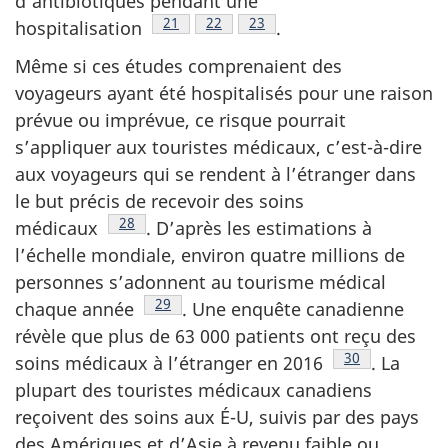
d’antibiotiques pendant une
Note de bas de page
21
Note de bas de page
22
Note de bas de page
23
hospitalisation
.
Même si ces études comprenaient des
voyageurs ayant été hospitalisés pour une raison
prévue ou imprévue, ce risque pourrait
s’appliquer aux touristes médicaux, c’est-à-dire
aux voyageurs qui se rendent à l’étranger dans
le but précis de recevoir des soins
Note de bas de page
28
médicaux
.
D’après les estimations à
l’échelle mondiale, environ quatre millions de
personnes s’adonnent au tourisme médical
Note de bas de page
29
chaque
année
.
Une enquête canadienne
révèle que plus de 63 000 patients ont reçu des
Note de bas de
30
soins médicaux à l’étranger en
2016
.
La
plupart des touristes médicaux canadiens
reçoivent des soins aux É-U, suivis par des pays
des Amériques et d’Asie à revenu faible ou