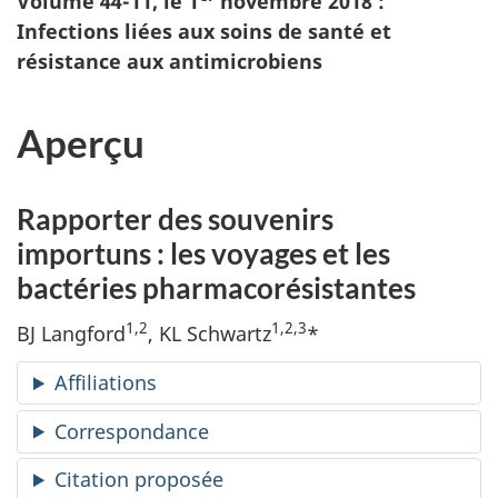
Volume 44-11, le 1
novembre 2018 :
Infections liées aux soins de santé et
résistance aux antimicrobiens
Aperçu
Rapporter des souvenirs
importuns : les voyages et les
bactéries pharmacorésistantes
1,2
1,2,3
BJ Langford
, KL Schwartz
*
Affiliations
Correspondance
Citation proposée