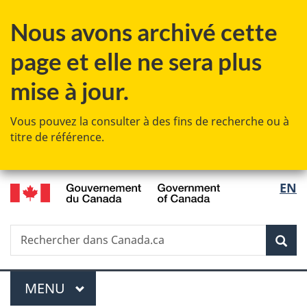
Passer
Passer
Passer
Nous avons archivé cette
au
à
à
contenu
«
la
page et elle ne sera plus
principal
Au
version
sujet
HTML
mise à jour.
du
simplifiée
gouvernement
Vous pouvez la consulter à des fins de recherche ou à
»
titre de référence.
/
Sélec
EN
Government
de
of
Canada
Recherche
Rechercher
Rec
la
dans
Canada.ca
langu
Menu
MENU
PRINCIPAL