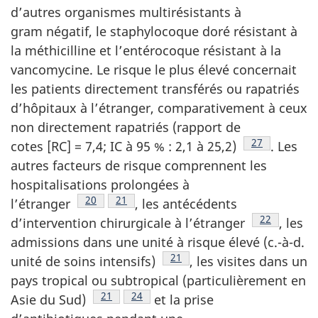
d’autres organismes multirésistants à
gram négatif, le staphylocoque doré résistant à
la méthicilline et l’entérocoque résistant à la
vancomycine. Le risque le plus élevé concernait
les patients directement transférés ou rapatriés
d’hôpitaux à l’étranger, comparativement à ceux
non directement rapatriés (rapport de
Note de bas 
27
cotes [RC] = 7,4; IC à 95 % : 2,1 à
25,2)
.
Les
autres facteurs de risque comprennent les
hospitalisations prolongées à
Note de bas de page
20
Note de bas de page
21
l’étranger
,
les antécédents
Note de bas
22
d’intervention chirurgicale à
l’étranger
,
les
admissions dans une unité à risque élevé (c.-à-d.
Note de bas de page
21
unité de soins
intensifs)
,
les visites dans un
pays tropical ou subtropical (particulièrement en
Note de bas de page
21
Note de bas de page
24
Asie du
Sud)
et la prise