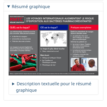
Résumé graphique
R
é
s
u
m
é
g
r
a
p
h
Description textuelle pour le résumé
i
graphique
q
u