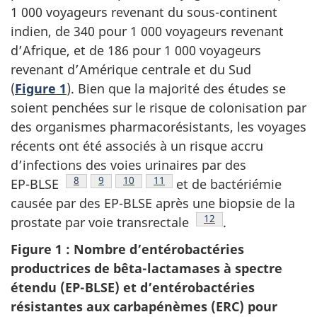
1 000 voyageurs revenant du sous-continent
indien, de 340 pour 1 000 voyageurs revenant
d’Afrique, et de 186 pour 1 000 voyageurs
revenant d’Amérique centrale et du Sud
(
Figure 1
). Bien que la majorité des études se
soient penchées sur le risque de colonisation par
des organismes pharmacorésistants, les voyages
récents ont été associés à un risque accru
d’infections des voies urinaires par des
Note de bas de page
8
Note de bas de page
9
Note de bas de page
10
Note de bas de page
11
EP-BLSE
et de bactériémie
causée par des EP-BLSE après une biopsie de la
Note de bas de page
12
prostate par voie
transrectale
.
Figure 1 : Nombre d’entérobactéries
productrices de bêta-lactamases à spectre
étendu (EP-BLSE) et d’entérobactéries
résistantes aux carbapénèmes (ERC) pour