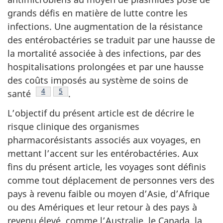
grands défis en matière de lutte contre les
infections. Une augmentation de la résistance
des entérobactéries se traduit par une hausse de
la mortalité associée à des infections, par des
hospitalisations prolongées et par une hausse
des coûts imposés au système de soins de
Note de bas de page
4
Note de bas de page
5
santé
.
L’objectif du présent article est de décrire le
risque clinique des organismes
pharmacorésistants associés aux voyages, en
mettant l’accent sur les entérobactéries. Aux
fins du présent article, les voyages sont définis
comme tout déplacement de personnes vers des
pays à revenu faible ou moyen d’Asie, d’Afrique
ou des Amériques et leur retour à des pays à
revenu élevé, comme l’Australie, le Canada, la