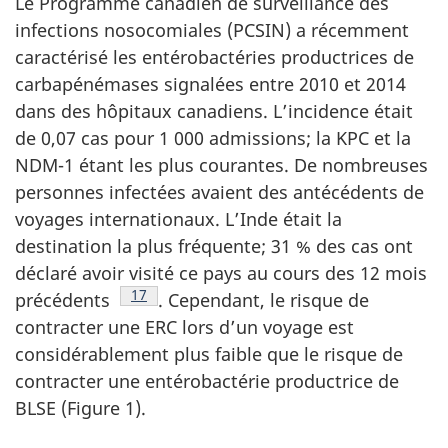
Le Programme canadien de surveillance des
infections nosocomiales (PCSIN) a récemment
caractérisé les entérobactéries productrices de
carbapénémases signalées entre 2010 et 2014
dans des hôpitaux canadiens. L’incidence était
de 0,07 cas pour 1 000 admissions; la KPC et la
NDM-1 étant les plus courantes. De nombreuses
personnes infectées avaient des antécédents de
voyages internationaux. L’Inde était la
destination la plus fréquente; 31 % des cas ont
déclaré avoir visité ce pays au cours des 12 mois
Note de bas de page
17
précédents
.
Cependant, le risque de
contracter une ERC lors d’un voyage est
considérablement plus faible que le risque de
contracter une entérobactérie productrice de
BLSE (Figure 1).