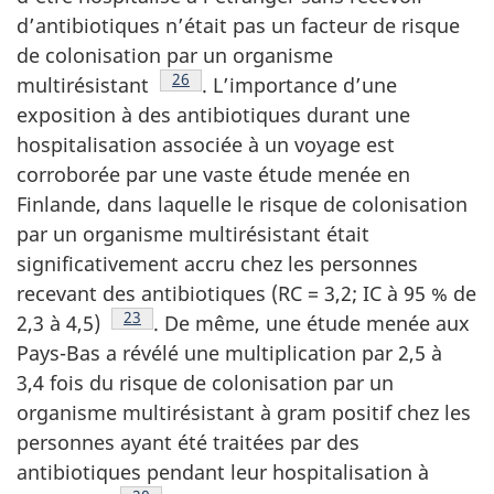
d’antibiotiques n’était pas un facteur de risque
de colonisation par un organisme
Note de bas de page
26
multirésistant
.
L’importance d’une
exposition à des antibiotiques durant une
hospitalisation associée à un voyage est
corroborée par une vaste étude menée en
Finlande, dans laquelle le risque de colonisation
par un organisme multirésistant était
significativement accru chez les personnes
recevant des antibiotiques (RC = 3,2; IC à 95 % de
Note de bas de page
23
2,3 à
4,5)
.
De même, une étude menée aux
Pays-Bas a révélé une multiplication par 2,5 à
3,4 fois du risque de colonisation par un
organisme multirésistant à gram positif chez les
personnes ayant été traitées par des
antibiotiques pendant leur hospitalisation à