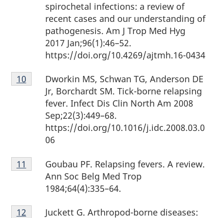
bas
spirochetal infections: a review of
de
recent cases and our understanding of
page
pathogenesis. Am J Trop Med Hyg
9
2017 Jan;96(1):46–52.
https://doi.org/10.4269/ajtmh.16-0434
Note
Dworkin MS, Schwan TG, Anderson DE
Retour à la référence de la note de bas de page
10
de
Jr, Borchardt SM. Tick-borne relapsing
bas
fever. Infect Dis Clin North Am 2008
de
Sep;22(3):449–68.
page
https://doi.org/10.1016/j.idc.2008.03.0
10
06
Note
Goubau PF. Relapsing fevers. A review.
Retour à la référence de la note de bas de page
11
de
Ann Soc Belg Med Trop
bas
1984;64(4):335–64.
de
Note
page
Juckett G. Arthropod-borne diseases:
Retour à la référence de la note de bas de page
12