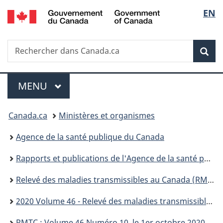
/
Sélec
EN
Passer
Passer
Passer
Government
au
à
à
de
of
contenu
«
la
Canada
Recherche
Rechercher
principal
Au
version
Rec
la
dans
sujet
HTML
Canada.ca
du
simplifiée
langu
Menu
gouvernement
MENU
PRINCIPAL
»
Vous
Canada.ca
Ministères et organismes
êtes
Agence de la santé publique du Canada
ici :
Rapports et publications de l'Agence de la santé publique du Canada
Relevé des maladies transmissibles au Canada (RMTC)
2020 Volume 46 - Relevé des maladies transmissibles au Canada (RMTC)
RMTC : Volume 46 Numéro 10, le 1er octobre 2020 : Biosécurité en Laboratoire