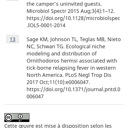
de
11
the camper’s uninvited guests.
bas
Microbiol Spectr 2015 Aug;3(4):1–12.
de
https://doi.org/10.1128/microbiolspec
page
.IOL5-0001-2014
12
Note
Sage KM, Johnson TL, Teglas MB, Nieto
Retour à la référence de la note de bas de page
13
de
NC, Schwan TG. Ecological niche
bas
modeling and distribution of
de
Ornithodoros hermsi associated with
page
tick-borne relapsing fever in western
13
North America. PLoS Negl Trop Dis
2017 Oct;11(10):e0006047.
https://doi.org/10.1371/journal.pntd.0
006047
Cette œuvre est mise à disposition selon les