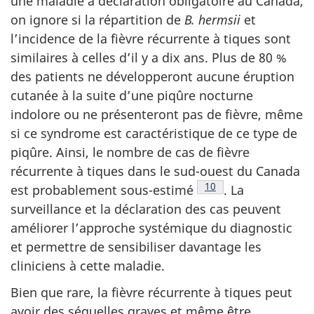
une maladie à déclaration obligatoire au Canada,
on ignore si la répartition de
B. hermsii
et
l’incidence de la fièvre récurrente à tiques sont
similaires à celles d’il y a dix ans. Plus de 80 %
des patients ne développeront aucune éruption
cutanée à la suite d’une piqûre nocturne
indolore ou ne présenteront pas de fièvre, même
si ce syndrome est caractéristique de ce type de
piqûre. Ainsi, le nombre de cas de fièvre
récurrente à tiques dans le sud-ouest du Canada
Note de bas de page
10
est probablement
sous-estimé
.
La
surveillance et la déclaration des cas peuvent
améliorer l’approche systémique du diagnostic
et permettre de sensibiliser davantage les
cliniciens à cette maladie.
Bien que rare, la fièvre récurrente à tiques peut
avoir des séquelles graves et même être