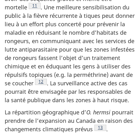
Note de bas de page
11
mortelle
.
Une meilleure sensibilisation du
public à la fièvre récurrente à tiques peut donner
lieu à un effort plus concerté pour prévenir la
maladie en réduisant le nombre d’habitats de
rongeurs, en communiquant avec les services de
lutte antiparasitaire pour que les zones infestées
de rongeurs fassent l’objet d’un traitement
chimique et en éduquant les gens à utiliser des
répulsifs topiques (e.g. la perméthrine) avant de
Note de bas de page
12
se
coucher
.
La surveillance active des cas
pourrait être envisagée par les responsables de
la santé publique dans les zones à haut risque.
La répartition géographique d’
O. hermsi
pourrait
prendre de l’expansion au Canada en raison des
Note de bas de pag
13
changements climatiques
prévus
.