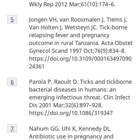
page
Wkly Rep 2012 Mar;61(10):174–6.
4
Note
Jongen VH, van Roosmalen J, Tiems J,
Retour à la référence de la note de bas de page
5
de
Van Holten J, Wetsteyn JC. Tick-borne
bas
relapsing fever and pregnancy
de
outcome in rural Tanzania. Acta Obstet
page
Gynecol Scand 1997 Oct;76(9):834–8.
5
https://doi.org/10.3109/000163497090
24361
Note
Parola P, Raoult D. Ticks and tickborne
Retour à la référence de la note de bas de page
6
de
bacterial diseases in humans: an
bas
emerging infectious threat. Clin Infect
de
Dis 2001 Mar;32(6):897–928.
page
https://doi.org/10.1086/319347
6
Note
Nahum GG, Uhl K, Kennedy DL.
Retour à la référence de la note de bas de page
7
de
Antibiotic use in pregnancy and