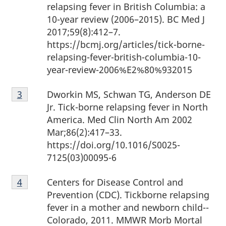
de
relapsing fever in British Columbia: a
page
10-year review (2006–2015). BC Med J
2
2017;59(8):412–7.
https://bcmj.org/articles/tick-borne-
relapsing-fever-british-columbia-10-
year-review-2006%E2%80%932015
Note
Dworkin MS, Schwan TG, Anderson DE
Retour à la référence de la note de bas de page
3
de
Jr. Tick-borne relapsing fever in North
bas
America. Med Clin North Am 2002
de
Mar;86(2):417–33.
page
https://doi.org/10.1016/S0025-
3
7125(03)00095-6
Note
Centers for Disease Control and
Retour à la
4
référence de la note de bas de page
de
Prevention (CDC). Tickborne relapsing
bas
fever in a mother and newborn child--
de
Colorado, 2011. MMWR Morb Mortal