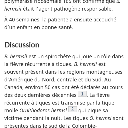
polymérase ribosomale 16S ont confirmé que
B.
hermsii
était l’agent pathogène responsable.
À 40 semaines, la patiente a ensuite accouché
d’un enfant en bonne santé.
Discussion
B. hermsii
est un spirochète qui joue un rôle dans
la fièvre récurrente à tiques.
B. hermsii
est
souvent présent dans les régions montagneuses
d’Amérique du Nord, centrale et du Sud. Au
Canada, environ 50 cas ont été déclarés au cours
Note de bas de page
1
des deux dernières
décennies
.
La fièvre
récurrente à tiques est transmise par la tique
Note de bas de page
2
molle
Ornithodoros
hermsi
qui pique sa
victime pendant la nuit. Les tiques
O. hermsi
sont
présentes dans le sud de la Colombie-