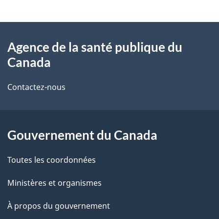
t
À
a
Agence de la santé publique du
propos
i
Canada
de
l
Contactez-nous
ce
s
site
d
Gouvernement du Canada
e
l
Toutes les coordonnées
a
Ministères et organismes
p
À propos du gouvernement