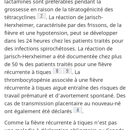
lactamines sont préférables pendant la
grossesse en raison de la tératogénicité des
Note de bas de page
7
tétracyclines
.
La réaction de Jarisch-
Herxheimer, caractérisée par des frissons, de la
fièvre et une hypotension, peut se développer
dans les 24 heures chez les patients traités pour
des infections spirochétoses. La réaction de
Jarisch-Herxheimer a été documentée chez plus
de 50 % des patients traités pour une fièvre
Note de bas de page
8
Note de bas de page
9
récurrente à
tiques
.
La
thrombocytopénie associée à une fièvre
récurrente à tiques aiguë entraîne des risques de
travail prématuré et d’avortement spontané. Des
cas de transmission placentaire au nouveau-né
Note de bas de page
4
ont également été
déclarés
.
Comme la fièvre récurrente à tiques n’est pas