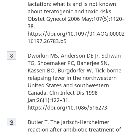
bas
lactation: what is and is not known
de
about teratogenic and toxic risks.
page
Obstet Gynecol 2006 May;107(5):1120–
7
38.
https://doi.org/10.1097/01.AOG.00002
16197.26783.b5
Note
Dworkin MS, Anderson DE Jr, Schwan
Retour à la référence de la note de bas de page
8
de
TG, Shoemaker PC, Banerjee SN,
bas
Kassen BO, Burgdorfer W. Tick-borne
de
relapsing fever in the northwestern
page
United States and southwestern
8
Canada. Clin Infect Dis 1998
Jan;26(1):122–31.
https://doi.org/10.1086/516273
Note
Butler T. The Jarisch-Herxheimer
Retour à la référence de la note de bas de page
9
de
reaction after antibiotic treatment of