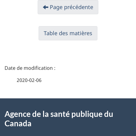
Page précédente
Table des matières
D
é
2020-02-06
t
À
a
Agence de la santé publique du
propos
i
Canada
de
l