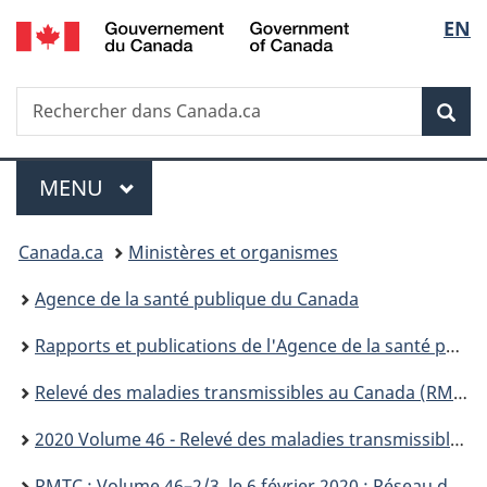
/
Sélec
EN
Passer
Passer
Passer
Government
au
à
à
de
of
contenu
«
la
Canada
Recherche
Rechercher
principal
Au
version
Rec
la
dans
sujet
HTML
Canada.ca
du
simplifiée
langu
Menu
gouvernement
MENU
PRINCIPAL
»
Vous
Canada.ca
Ministères et organismes
êtes
Agence de la santé publique du Canada
ici :
Rapports et publications de l'Agence de la santé publique du Canada
Relevé des maladies transmissibles au Canada (RMTC)
2020 Volume 46 - Relevé des maladies transmissibles au Canada (RMTC)
RMTC : Volume 46–2/3, le 6 février 2020 : Réseau de santé publique