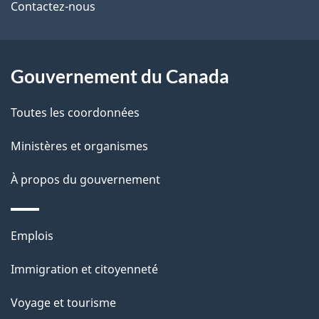
Contactez-nous
ce
s
site
d
Gouvernement du Canada
e
l
Toutes les coordonnées
a
Ministères et organismes
p
À propos du gouvernement
a
g
Thèmes
Emplois
et
e
Immigration et citoyenneté
sujets
Voyage et tourisme