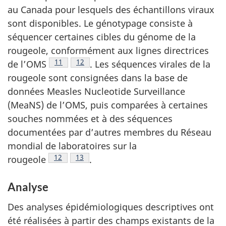
au Canada pour lesquels des échantillons viraux
sont disponibles. Le génotypage consiste à
séquencer certaines cibles du génome de la
rougeole, conformément aux lignes directrices
Note de bas de page
11
Note de bas de page
12
de
l’OMS
.
Les séquences virales de la
rougeole sont consignées dans la base de
données Measles Nucleotide Surveillance
(MeaNS) de l’OMS, puis comparées à certaines
souches nommées et à des séquences
documentées par d’autres membres du Réseau
mondial de laboratoires sur la
Note de bas de page
12
Note de bas de page
13
rougeole
.
Analyse
Des analyses épidémiologiques descriptives ont
été réalisées à partir des champs existants de la