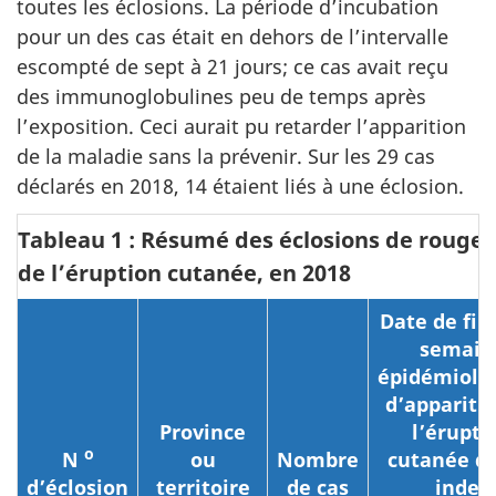
toutes les éclosions. La période d’incubation
pour un des cas était en dehors de l’intervalle
escompté de sept à 21 jours; ce cas avait reçu
des immunoglobulines peu de temps après
l’exposition. Ceci aurait pu retarder l’apparition
de la maladie sans la prévenir. Sur les 29 cas
déclarés en 2018, 14 étaient liés à une éclosion.
Tableau 1 : Résumé des éclosions de rouge
de l’éruption cutanée, en 2018
Date de fin
semain
épidémiolo
d’appariti
Province
l’érupti
o
N
ou
Nombre
cutanée du
d’éclosion
territoire
de cas
index