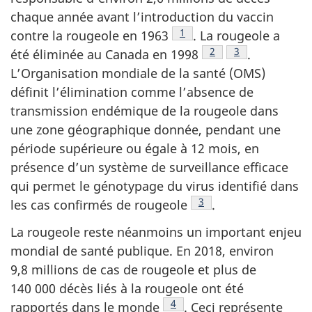
chaque année avant l’introduction du vaccin
Note de bas de page
1
contre la rougeole en
1963
.
La rougeole a
Note de bas de page
2
Note de bas de 
3
été éliminée au Canada en
1998
.
L’Organisation mondiale de la santé (OMS)
définit l’élimination comme l’absence de
transmission endémique de la rougeole dans
une zone géographique donnée, pendant une
période supérieure ou égale à 12 mois, en
présence d’un système de surveillance efficace
qui permet le génotypage du virus identifié dans
Note de bas de page
3
les cas confirmés de
rougeole
.
La rougeole reste néanmoins un important enjeu
mondial de santé publique. En 2018, environ
9,8 millions de cas de rougeole et plus de
140 000 décès liés à la rougeole ont été
Note de bas de page
4
rapportés dans le
monde
.
Ceci représente