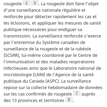
Note de bas de page
2
Note de bas de page
6
rougeole
.
La rougeole doit faire l’objet
d’une surveillance nationale régulière et
renforcée pour détecter rapidement les cas et
les éclosions, et appliquer les mesures de santé
publique nécessaires pour endiguer sa
transmission. La surveillance renforcée s’exerce
par l’entremise du Système canadien de
surveillance de la rougeole et de la rubéole
(SCSRR), lui-même coordonné par le Centre de
l’immunisation et des maladies respiratoires
infectieuses ainsi que le Laboratoire national de
microbiologie (LNM) de l’Agence de la santé
publique du Canada (ASPC). La surveillance
repose sur la collecte hebdomadaire de données
Note de bas de pa
7
sur les cas confirmés de
rougeole
auprès
Note de bas de page
8
des 13 provinces et
territoires
.