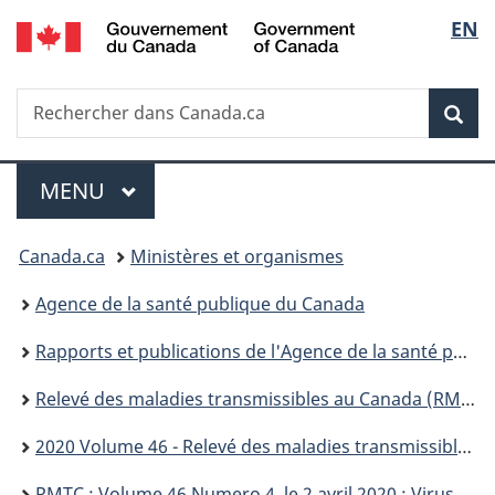
/
Sélec
EN
Passer
Passer
Passer
Government
au
à
à
de
of
contenu
«
la
Canada
Recherche
Rechercher
principal
Au
version
Rec
la
dans
sujet
HTML
Canada.ca
du
simplifiée
langu
Menu
gouvernement
MENU
PRINCIPAL
»
Vous
Canada.ca
Ministères et organismes
êtes
Agence de la santé publique du Canada
ici :
Rapports et publications de l'Agence de la santé publique du Canada
Relevé des maladies transmissibles au Canada (RMTC)
2020 Volume 46 - Relevé des maladies transmissibles au Canada (RMTC)
RMTC : Volume 46 Numero 4, le 2 avril 2020 : Virus respiratoire syncytial (VRS)