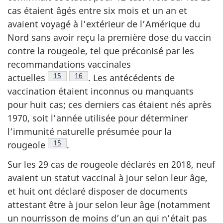
cas étaient âgés entre six mois et un an et
avaient voyagé à l’extérieur de l’Amérique du
Nord sans avoir reçu la première dose du vaccin
contre la rougeole, tel que préconisé par les
recommandations vaccinales
Note de bas de page
15
Note de bas de page
16
actuelles
.
Les antécédents de
vaccination étaient inconnus ou manquants
pour huit cas; ces derniers cas étaient nés après
1970, soit l’année utilisée pour déterminer
l’immunité naturelle présumée pour la
Note de bas de page
15
rougeole
.
Sur les 29 cas de rougeole déclarés en 2018, neuf
avaient un statut vaccinal à jour selon leur âge,
et huit ont déclaré disposer de documents
attestant être à jour selon leur âge (notamment
un nourrisson de moins d’un an qui n’était pas