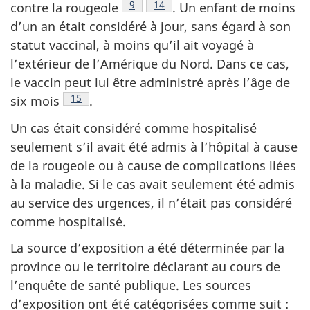
Note de bas de page
9
Note de bas de page
14
contre la
rougeole
.
Un enfant de moins
d’un an était considéré à jour, sans égard à son
statut vaccinal, à moins qu’il ait voyagé à
l’extérieur de l’Amérique du Nord. Dans ce cas,
le vaccin peut lui être administré après l’âge de
Note de bas de page
15
six
mois
.
Un cas était considéré comme hospitalisé
seulement s’il avait été admis à l’hôpital à cause
de la rougeole ou à cause de complications liées
à la maladie. Si le cas avait seulement été admis
au service des urgences, il n’était pas considéré
comme hospitalisé.
La source d’exposition a été déterminée par la
province ou le territoire déclarant au cours de
l’enquête de santé publique. Les sources
d’exposition ont été catégorisées comme suit :