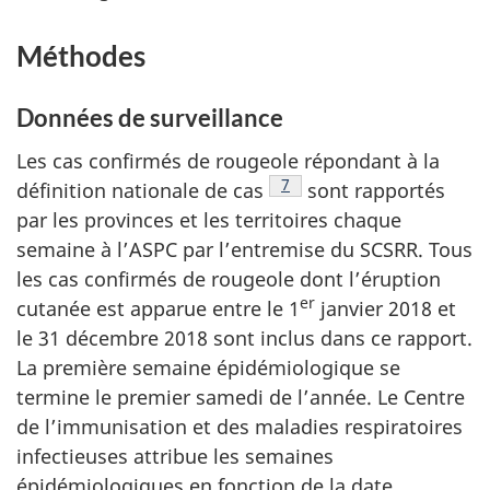
Méthodes
Données de surveillance
Les cas confirmés de rougeole répondant à la
Note de bas de page
7
définition nationale de
cas
sont rapportés
par les provinces et les territoires chaque
semaine à l’ASPC par l’entremise du SCSRR. Tous
les cas confirmés de rougeole dont l’éruption
er
cutanée est apparue entre le 1
janvier 2018 et
le 31 décembre 2018 sont inclus dans ce rapport.
La première semaine épidémiologique se
termine le premier samedi de l’année. Le Centre
de l’immunisation et des maladies respiratoires
infectieuses attribue les semaines
épidémiologiques en fonction de la date