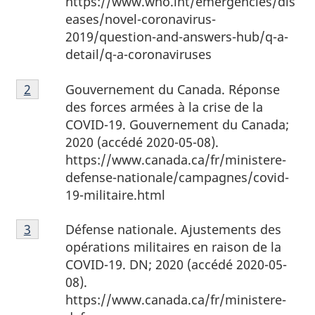
https://www.who.int/emergencies/dis
1
eases/novel-coronavirus-
2019/question-and-answers-hub/q-a-
detail/q-a-coronaviruses
Note
Gouvernement du Canada. Réponse
Retour à la
2
référence de la note de bas de page
de
des forces armées à la crise de la
bas
COVID-19.
Gouvernement du Canada;
de
2020 (accédé 2020-05-08).
page
https://www.canada.ca/fr/ministere-
2
defense-nationale/campagnes/covid-
19-militaire.html
Note
Défense nationale. Ajustements des
Retour à la référence de la note de bas de page
3
de
opérations militaires en raison de la
bas
COVID-19.
DN; 2020 (accédé 2020-05-
de
08).
page
https://www.canada.ca/fr/ministere-
3