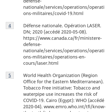
defense-
nationale/services/operations/operati
ons-militaires/covid-19.html
Note
Défense nationale. Opération LASER.
Retour à la référence de la note de bas de page
4
de
DN; 2020 (accédé 2020-05-08).
bas
https://www.canada.ca/fr/ministere-
de
defense-
page
nationale/services/operations/operati
4
ons-militaires/operations-en-
cours/laser.html
Note
World Health Organization (Region
Retour à la référence de la note de bas de page
5
de
Office for the Eastern Mediterranean).
bas
Tobacco Free initiative: Tobacco and
de
waterpipe use increases the risk of
page
COVID-19.
Cairo (Egypt): WHO (accédé
5
2020-04). www.emro.who.int/tfi/know-