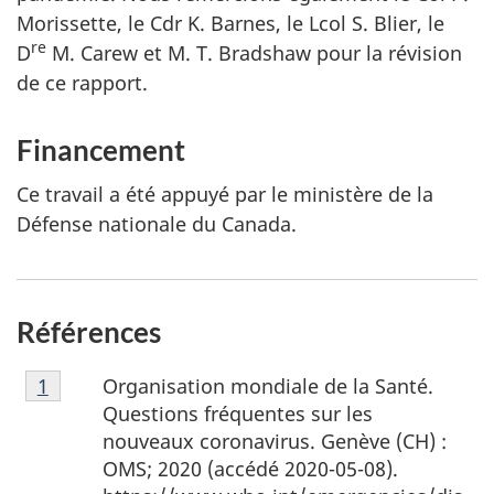
Morissette, le Cdr K. Barnes, le Lcol S. Blier, le
re
D
M. Carew et M. T. Bradshaw pour la révision
de ce rapport.
Financement
Ce travail a été appuyé par le ministère de la
Défense nationale du Canada.
Références
Note
Organisation mondiale de la Santé.
Retour à la référence de la note de bas de page
1
de
Questions fréquentes sur les
bas
nouveaux coronavirus. Genève (CH) :
de
OMS; 2020 (accédé 2020-05-08).
page