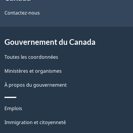
de
l
Contactez-nous
ce
s
site
d
Gouvernement du Canada
e
l
Toutes les coordonnées
a
Ministères et organismes
p
À propos du gouvernement
a
g
Thèmes
Emplois
et
e
Immigration et citoyenneté
sujets