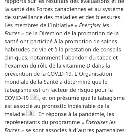
rapports sur les résultats des évaluations et de
la santé des Forces canadiennes et au système
de surveillance des maladies et des blessures.
Les membres de l’initiative «
Énergiser les
Forces
» de la Direction de la promotion de la
santé ont participé à la promotion de saines
habitudes de vie et à la prestation de conseils
cliniques, notamment l’abandon du tabac et
l’examen du rôle de la vitamine D dans la
prévention de la
COVID-19.
L’Organisation
mondiale de la Santé a déterminé que le
tabagisme est un facteur de risque pour la
Note de bas de page
5
COVID-19
,
et on présume que le tabagisme
est associé au pronostic indésirable de la
Note de bas de page
6
maladie
.
En réponse à la pandémie, les
représentants du programme «
Énergiser les
Forces
» se sont associés à d’autres partenaires