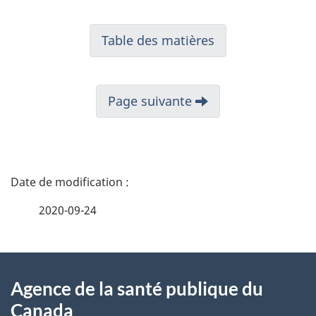
Table des matières
Page suivante
D
é
2020-09-24
t
À
a
Agence de la santé publique du
propos
i
Canada