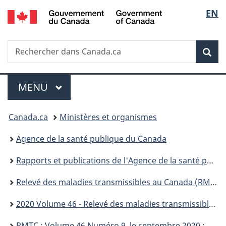
/
Sélec
EN
Passer
Passer
Passer
Government
au
à
à
de
of
contenu
«
la
Canada
Recherche
Rechercher
principal
Au
version
Rec
la
dans
sujet
HTML
Canada.ca
du
simplifiée
langu
Menu
gouvernement
MENU
PRINCIPAL
»
Vous
Canada.ca
Ministères et organismes
êtes
Agence de la santé publique du Canada
ici :
Rapports et publications de l'Agence de la santé publique du Canada
Relevé des maladies transmissibles au Canada (RMTC)
2020 Volume 46 - Relevé des maladies transmissibles au Canada (RMTC)
RMTC : Volume 46 Numéro 9, le septembre 2020 : Protection de la santé des Forces