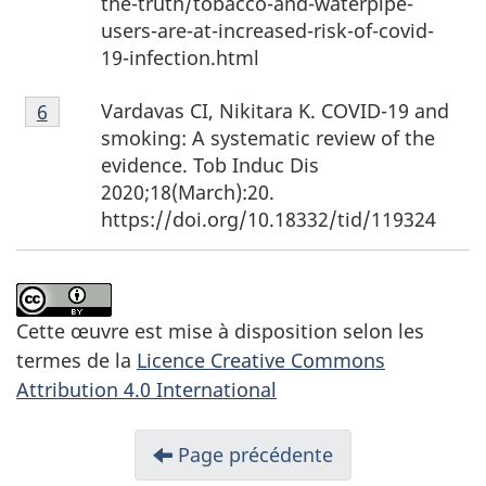
the-truth/tobacco-and-waterpipe-
users-are-at-increased-risk-of-covid-
19-infection.html
Note
Vardavas CI, Nikitara K.
COVID-19
and
Retour à la référence de la note de bas de page
6
de
smoking: A systematic review of the
bas
evidence. Tob Induc Dis
de
2020;18(March):20.
page
https://doi.org/10.18332/tid/119324
6
Cette œuvre est mise à disposition selon les
termes de la
Licence Creative Commons
Attribution 4.0 International
Page précédente