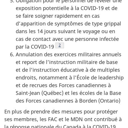
Obligation pour le personnel de révéler une
exposition potentielle à la
COVID-19
et de
se faire soigner rapidement en cas
d’apparition de symptômes de type grippal
dans les 14 jours suivant le voyage ou en
cas de contact avec une personne infectée
Note de bas de page
2
par la
COVID-19
Annulation des exercices militaires annuels
et report de l’instruction militaire de base
et de l’instruction éducative à de multiples
endroits, notamment à l’École de leadership
et de recrues des Forces canadiennes à
Saint-Jean (Québec) et les écoles de la Base
des Forces canadiennes à Borden (Ontario)
En plus de prendre des mesures pour protéger
ses membres, les FAC et le MDN ont contribué à
la réponse nationale du Canada à la
COVID-19.