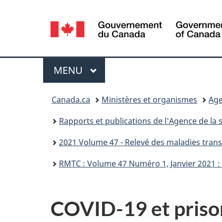
Sélection
de
la
Menu
MENU
PRINCIPAL
langue
Vous
Canada.ca
Ministères et organismes
Age
êtes
Rapports et publications de l'Agence de la
ici :
2021 Volume 47 - Relevé des maladies tran
RMTC : Volume 47 Numéro 1, Janvier 2021 : 
COVID-19 et priso