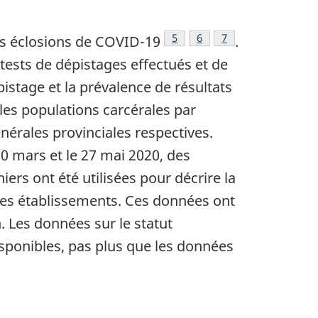
page
Note de bas de page
5
Note de bas de page
6
Note de bas de pag
7
es éclosions de COVID-19
.
tests de dépistages effectués et de
pistage et la prévalence de résultats
les populations carcérales par
nérales provinciales respectives.
 mars et le 27 mai 2020, des
iers ont été utilisées pour décrire la
 ces établissements. Ces données ont
 Les données sur le statut
disponibles, pas plus que les données