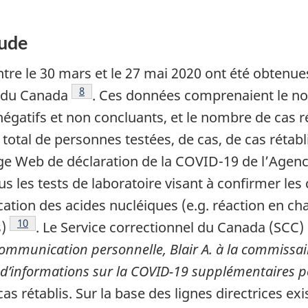
tude
re le 30 mars et le 27 mai 2020 ont été obtenue
Note de bas de page
8
l du Canada
. Ces données comprenaient le nom
s négatifs et non concluants, et le nombre de cas ré
total de personnes testées, de cas, de cas rétabl
age Web de déclaration de la COVID-19 de l’Agen
ous les tests de laboratoire visant à confirmer les
fication des acides nucléiques (e.g. réaction en 
Note de bas de page
10
)
. Le Service correctionnel du Canada (SCC)
ommunication personnelle, Blair A. à la commissair
d’informations sur la COVID-19 supplémentaires p
cas rétablis. Sur la base des lignes directrices e