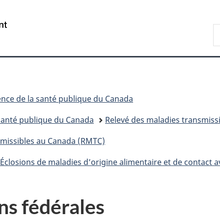
Passer
Passer
Passer
au
à
à
/
R
contenu
«
la
Government
d
principal
Au
version
of
C
sujet
HTML
Canada
du
simplifiée
gouvernement
»
nce de la santé publique du Canada
 santé publique du Canada
Relevé des maladies transmiss
smissibles au Canada (RMTC)
Éclosions de maladies d’origine alimentaire et de contact 
ns fédérales