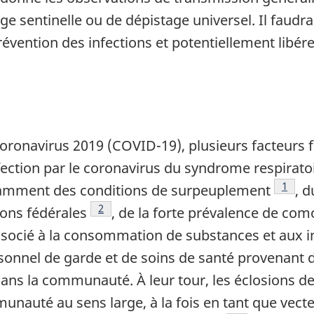
e sentinelle ou de dépistage universel. Il faudra
évention des infections et potentiellement libérer
oronavirus 2019 (COVID-19), plusieurs facteurs f
fection par le coronavirus du syndrome respirato
Note d
1
otamment des conditions de surpeuplement
, d
Note de bas de page
2
sons fédérales
, de la forte prévalence de com
socié à la consommation de substances et aux 
rsonnel de garde et de soins de santé provenant
dans la communauté. À leur tour, les éclosions 
unauté au sens large, à la fois en tant que vect