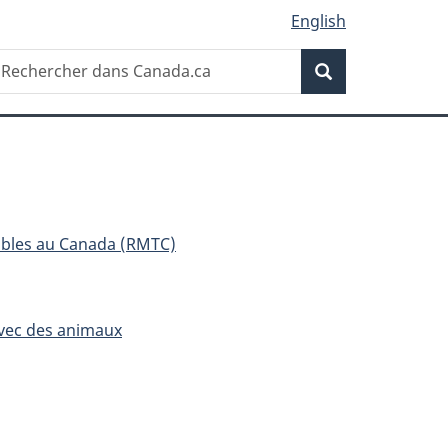
English
Recherche
echercher
Recherche
ans
anada.ca
ibles au Canada (RMTC)
avec des animaux