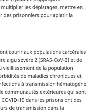
 multiplier les dépistages, mettre en
 des prisonniers pour aplatir la
ont courir aux populations carcérales
ire aigu sévère 2 (SRAS-CoV-2) et de
e bas de page
u vieillissement de la population
orbidités de maladies chroniques et
infections à transmission hématogène
 de communautés extérieures qui sont
de COVID-19 dans les prisons ont des
eurs de transmission dans la