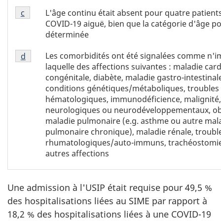
Tableau
L'âge continu était absent pour quatre patients
Retour à la référence de la note de bas de page
c
1
COVID-19 aiguë, bien que la catégorie d'âge po
Note
déterminée
de
Tableau
bas
Les comorbidités ont été signalées comme n'i
Retour à la référence de la note de bas de page
d
1
de
laquelle des affections suivantes : maladie car
Note
page
congénitale, diabète, maladie gastro-intestina
de
c
conditions génétiques/métaboliques, troubles
bas
hématologiques, immunodéficience, malignité,
de
neurologiques ou neurodéveloppementaux, ob
page
maladie pulmonaire (e.g. asthme ou autre mal
d
pulmonaire chronique), maladie rénale, troubl
rhumatologiques/auto-immuns, trachéostomie,
autres affections
Une admission à l'USIP était requise pour 49,5 %
des hospitalisations liées au SIME par rapport à
18,2 % des hospitalisations liées à une COVID-19