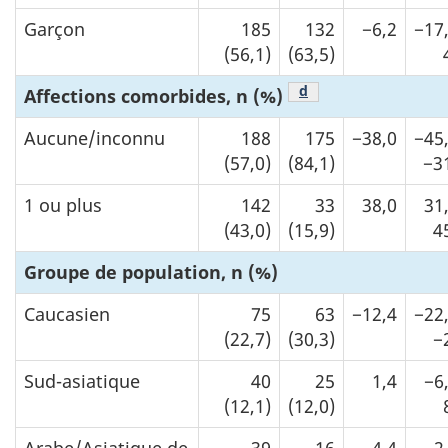
Garçon
185
132
−6,2
−17
(56,1)
(63,5)
Note de bas de page
d
Affections comorbides, n (%)
Aucune/inconnu
188
175
−38,0
−45
(57,0)
(84,1)
−3
1 ou plus
142
33
38,0
31
(43,0)
(15,9)
4
Groupe de population, n (%)
Caucasien
75
63
−12,4
−22
(22,7)
(30,3)
−
Sud-asiatique
40
25
1,4
−6
(12,1)
(12,0)
Arabe/Asiatique de
39
16
4,4
−2