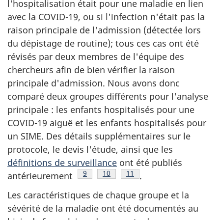
l'hospitalisation était pour une maladie en lien
avec la COVID-19, ou si l'infection n'était pas la
raison principale de l'admission (détectée lors
du dépistage de routine); tous ces cas ont été
révisés par deux membres de l'équipe des
chercheurs afin de bien vérifier la raison
principale d'admission. Nous avons donc
comparé deux groupes différents pour l'analyse
principale : les enfants hospitalisés pour une
COVID-19 aiguë et les enfants hospitalisés pour
un SIME. Des détails supplémentaires sur le
protocole, le devis l'étude, ainsi que les
définitions de surveillance
ont été publiés
Note de bas de page
9
Note de bas de page
10
Note de bas de page
11
antérieurement
.
Les caractéristiques de chaque groupe et la
sévérité de la maladie ont été documentés au