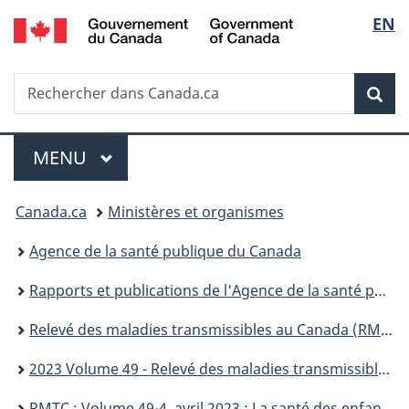
/
Sélec
EN
Passer
Passer
Passer
Passer
Government
au
au
à
à
de
of
Gestionnaire
contenu
«
la
Canada
Recherche
Rechercher
des
principal
Au
version
Rec
la
dans
Invitations
sujet
HTML
Canada.ca
du
simplifiée
langu
Menu
gouvernement
MENU
PRINCIPAL
»
Vous
Canada.ca
Ministères et organismes
êtes
Agence de la santé publique du Canada
ici :
Rapports et publications de l'Agence de la santé publique du Canada
Relevé des maladies transmissibles au Canada (RMTC)
2023 Volume 49 - Relevé des maladies transmissibles au Canada (RMTC)
RMTC : Volume 49-4, avril 2023 : La santé des enfants et la COVID-19