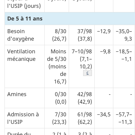
l'USIP (jours)
De 5 à 11 ans
Besoin
8/30
37/98
−12,9
−35,0–
d'oxygène
(26,7)
(37,8)
9,3
Ventilation
Moins
7–10/98
−9,8
−18,5–
mécanique
de 5/30
(7,1–
−1,1
(moins
10,2)
Note de bas de page
c
de
16,7)
Amines
0/30
42/98
-
-
(0,0)
(42,9)
Admission à
7/30
61/98
−34,5
−57,7–
l'USIP
(23,3)
(62,2)
−11,3
Durée du
2 (1 à
3 (2 à
-
-