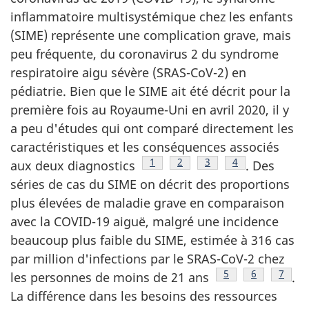
inflammatoire multisystémique chez les enfants
(SIME) représente une complication grave, mais
peu fréquente, du coronavirus 2 du syndrome
respiratoire aigu sévère (SRAS-CoV-2) en
pédiatrie. Bien que le SIME ait été décrit pour la
première fois au Royaume-Uni en avril 2020, il y
a peu d'études qui ont comparé directement les
caractéristiques et les conséquences associés
Note de bas de page
1
Note de bas de page
2
Note de bas de page
3
Note de bas de 
4
aux deux diagnostics
. Des
séries de cas du SIME on décrit des proportions
plus élevées de maladie grave en comparaison
avec la COVID-19 aiguë, malgré une incidence
beaucoup plus faible du SIME, estimée à 316 cas
par million d'infections par le SRAS-CoV-2 chez
Note de bas de p
5
Note de bas
6
Note 
7
les personnes de moins de 21 ans
.
La différence dans les besoins des ressources