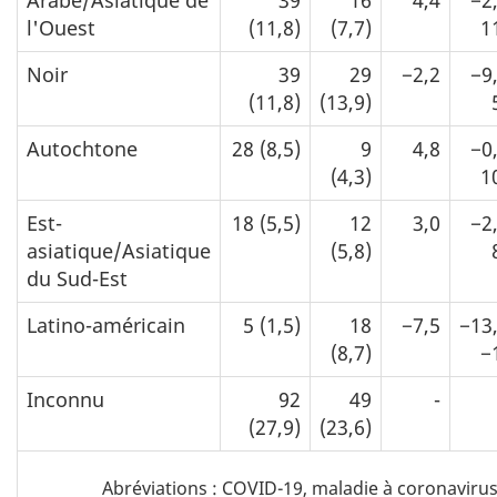
l'Ouest
(11,8)
(7,7)
1
Noir
39
29
−2,2
−9
(11,8)
(13,9)
Autochtone
28 (8,5)
9
4,8
−0
(4,3)
1
Est-
18 (5,5)
12
3,0
−2
asiatique/Asiatique
(5,8)
du Sud-Est
Latino-américain
5 (1,5)
18
−7,5
−13
(8,7)
−
Inconnu
92
49
-
(27,9)
(23,6)
Tableau
Abréviations : COVID-19, maladie à coronaviru