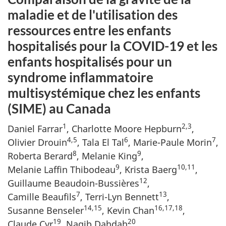
maladie et de l'utilisation des
ressources entre les enfants
hospitalisés pour la COVID-19 et les
enfants hospitalisés pour un
syndrome inflammatoire
multisystémique chez les enfants
(SIME) au Canada
1
2,3
Daniel Farrar
, Charlotte Moore Hepburn
,
4,5
6
7
Olivier Drouin
, Tala El Tal
, Marie-Paule Morin
,
8
9
Roberta Berard
, Melanie King
,
9
10,11
Melanie Laffin Thibodeau
, Krista Baerg
,
12
Guillaume Beaudoin-Bussières
,
7
13
Camille Beaufils
, Terri-Lyn Bennett
,
14,15
16,17,18
Susanne Benseler
, Kevin Chan
,
19
20
Claude Cyr
, Nagib Dahdah
,