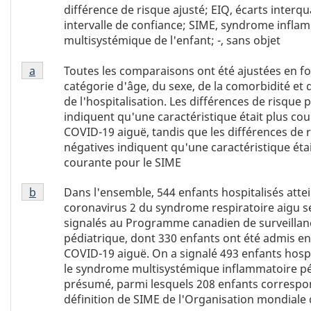
1
différence de risque ajusté; EIQ, écarts interqua
abréviations
intervalle de confiance; SIME, syndrome infla
multisystémique de l'enfant; -, sans objet
Tableau
Toutes les comparaisons ont été ajustées en fo
Retour à la référence de la note de bas de page
a
1
catégorie d'âge, du sexe, de la comorbidité e
Note
de l'hospitalisation. Les différences de risque p
de
indiquent qu'une caractéristique était plus cou
bas
COVID-19 aiguë, tandis que les différences de 
de
négatives indiquent qu'une caractéristique étai
page
courante pour le SIME
a
Tableau
Dans l'ensemble, 544 enfants hospitalisés atte
Retour à la référence de la note de bas de page
b
1
coronavirus 2 du syndrome respiratoire aigu s
Note
signalés au Programme canadien de surveillan
de
pédiatrique, dont 330 enfants ont été admis en
bas
COVID-19 aiguë. On a signalé 493 enfants hospi
de
le syndrome multisystémique inflammatoire pé
page
présumé, parmi lesquels 208 enfants correspon
b
définition de SIME de l'Organisation mondiale 