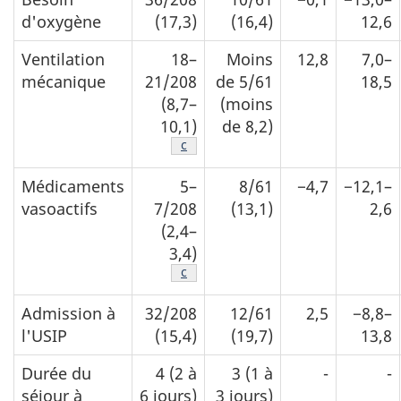
d'oxygène
(17,3)
(16,4)
12,6
Ventilation
18–
Moins
12,8
7,0–
mécanique
21/208
de 5/61
18,5
(8,7–
(moins
10,1)
de 8,2)
Note de bas de page
c
Médicaments
5–
8/61
−4,7
−12,1–
vasoactifs
7/208
(13,1)
2,6
(2,4–
3,4)
Note de bas de page
c
Admission à
32/208
12/61
2,5
−8,8–
l'USIP
(15,4)
(19,7)
13,8
Durée du
4 (2 à
3 (1 à
-
-
séjour à
6 jours)
3 jours)