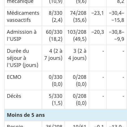
mécanique
(10,9)
(9,6)
8,2
Médicaments
8/330
74/208
−23,1
−30,4–
vasoactifs
(2,4)
(35,6)
−15,8
Admission à
60/330
103/208
−20,3
−30,8–
l'USIP
(18,2)
(49,5)
−9,9
Durée du
4 (2 à
3 (2 à
-
-
séjour à
7 jours)
4 jours)
l'USIP (jours)
ECMO
0/330
0/208
-
-
(0,0)
(0,0)
Décès
5/330
0/208
-
-
(1,5)
(0,0)
Moins de 5 ans
Besoin
36/208
10/61
−0,1
−13,0–