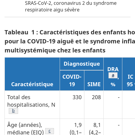
SRAS-CoV-2, coronavirus 2 du syndrome
respiratoire aigu sévère
Tableau 1 : Caractéristiques des enfants ho
pour la COVID-19 aiguë et le syndrome inf
multisystémique chez les enfants
Diagnostique
DRA
Note de ba
a
COVID-
,
IC
Caractéristique
19
SIME
%
95
Total des
330
208
-
hospitalisations, N
Note de bas de page
b
Âge (années),
1,9
8,1
-
Note de bas de page
c
médiane (EIQ)
(0,1–
(4,2–