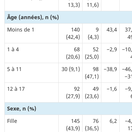
13,3)
11,6)
Âge (années), n (%)
Moins de 1
140
9
43,4
37
(42,4)
(4,3)
4
1 à 4
68
52
−2,9
−10
(20,6)
(25,0)
5 à 11
30 (9,1)
98
−38,9
−46
(47,1)
−3
12 à 17
92
49
−1,6
−9
(27,9)
(23,6)
Sexe, n (%)
Fille
145
76
6,2
−4
(43,9)
(36,5)
1