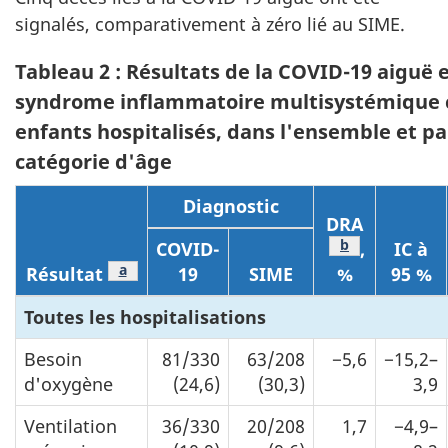
signalés, comparativement à zéro lié au SIME.
Tableau 2 : Résultats de la COVID-19 aiguë 
syndrome inflammatoire multisystémique c
enfants hospitalisés, dans l'ensemble et pa
catégorie d'âge
Diagnostic
DRA
Note de bas de
b
COVID-
,
IC à
Note de bas de page
a
Résultat
19
SIME
%
95 %
Toutes les hospitalisations
Besoin
81/330
63/208
−5,6
−15,2–
d'oxygène
(24,6)
(30,3)
3,9
Ventilation
36/330
20/208
1,7
−4,9–