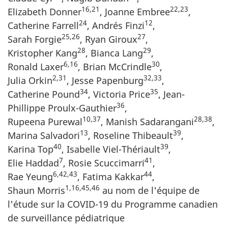
16,21
22,23
Elizabeth Donner
, Joanne Embree
,
24
12
Catherine Farrell
, Andrés Finzi
,
25,26
27
Sarah Forgie
, Ryan Giroux
,
28
29
Kristopher Kang
, Bianca Lang
,
6,16
30
Ronald Laxer
, Brian McCrindle
,
2,31
32,33
Julia Orkin
, Jesse Papenburg
,
34
35
Catherine Pound
, Victoria Price
, Jean-
36
Phillippe Proulx-Gauthier
,
10,37
28,38
Rupeena Purewal
, Manish Sadarangani
,
13
39
Marina Salvadori
, Roseline Thibeault
,
40
39
Karina Top
, Isabelle Viel-Thériault
,
7
41
Elie Haddad
, Rosie Scuccimarri
,
6,42,43
44
Rae Yeung
, Fatima Kakkar
,
1,16,45,46
Shaun Morris
au nom de l'équipe de
l'étude sur la COVID-19 du Programme canadien
de surveillance pédiatrique