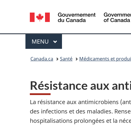
Sélection
de
la
Menu
MENU
PRINCIPAL
langue
Vous
Canada.ca
Santé
Médicaments et produi
êtes
ici :
Résistance aux ant
La résistance aux antimicrobiens (anti
des infections et des maladies. Rense
hospitalisations prolongées et la néc