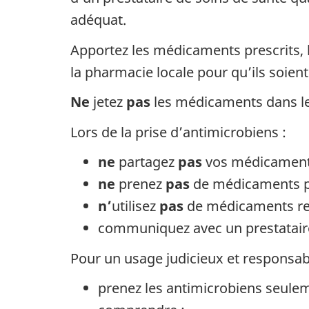
adéquat.
Apportez les médicaments prescrits, l
la pharmacie locale pour qu’ils soien
Ne
jetez
pas
les médicaments dans les 
Lors de la prise d’antimicrobiens :
ne
partagez
pas
vos médicaments
ne
prenez
pas
de médicaments pr
n’
utilisez
pas
de médicaments re
communiquez avec un prestataire
Pour un usage judicieux et responsabl
prenez les antimicrobiens seule