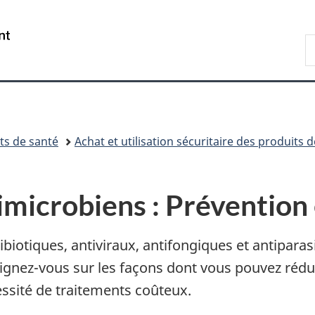
Passer
Passer
Passer
Passer
au
au
à
à
/
R
Gestionnaire
contenu
«
la
Government
d
des
principal
Au
version
of
C
Invitations
sujet
HTML
Canada
du
simplifiée
gouvernement
»
ts de santé
Achat et utilisation sécuritaire des produits 
imicrobiens : Prévention 
biotiques, antiviraux, antifongiques et antiparas
ignez-vous sur les façons dont vous pouvez réduir
essité de traitements coûteux.