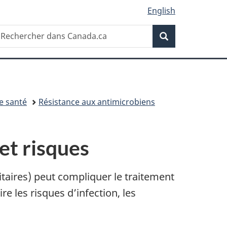
English
Recherche
echercher
Recherche
ans
anada.ca
de santé
Résistance aux antimicrobiens
et risques
itaires) peut compliquer le traitement
e les risques d’infection, les