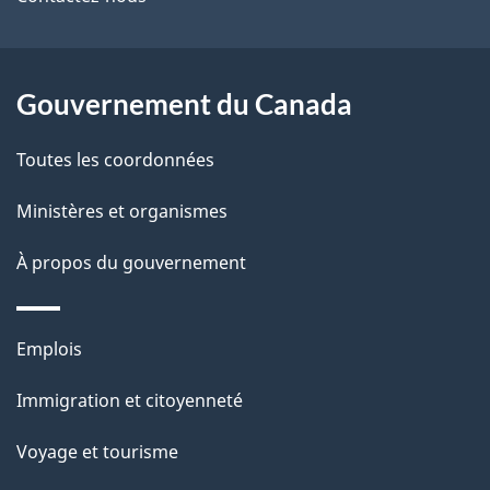
ce
l
é
site
t
a
r
Gouvernement du Canada
p
o
Toutes les coordonnées
a
a
c
g
Ministères et organismes
t
e
À propos du gouvernement
i
o
n
Thèmes
Emplois
s
et
u
Immigration et citoyenneté
sujets
r
Voyage et tourisme
c