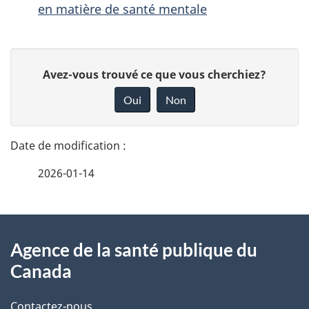
en matière de santé mentale
D
D
Avez-vous trouvé ce que vous cherchiez?
é
o
Oui
Non
n
t
n
a
e
2026-01-14
i
z
v
l
o
À
s
t
Agence de la santé publique du
propos
r
d
Canada
de
e
e
r
Contactez-nous