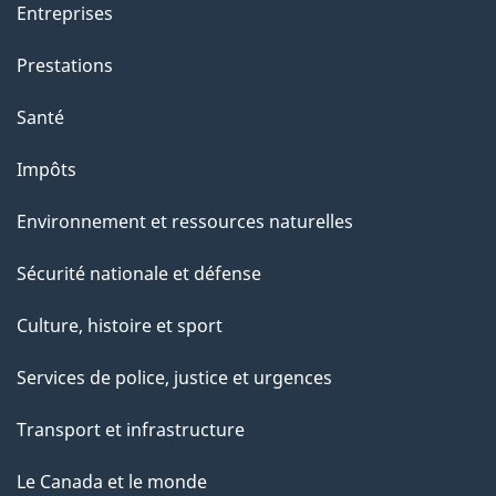
e
Entreprises
t
Prestations
t
e
Santé
p
Impôts
a
g
Environnement et ressources naturelles
e
Sécurité nationale et défense
Culture, histoire et sport
Services de police, justice et urgences
Transport et infrastructure
Le Canada et le monde