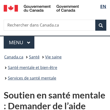
/
Sélec
EN
Passer
Passer
Passer
Government
au
à
à
de
of
contenu
«
la
Canada
Recherche
Rechercher
principal
Au
version
Rec
la
dans
sujet
HTML
Canada.ca
du
simplifiée
langu
Menu
gouvernement
MENU
PRINCIPAL
»
Vous
Canada.ca
Santé
Vie saine
êtes
Santé mentale et bien-être
ici :
Services de santé mentale
Soutien en santé mentale
: Demander de l’aide