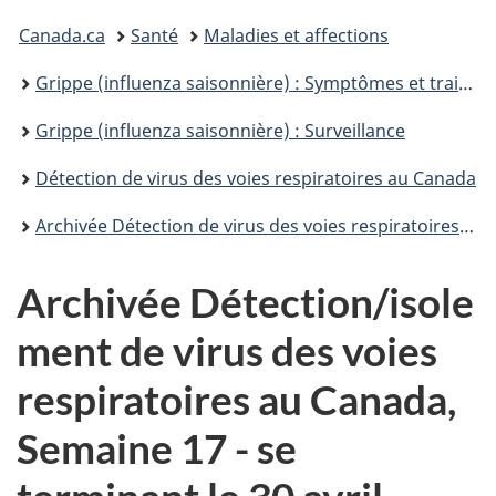
Vous
Canada.ca
Santé
Maladies et affections
êtes
Grippe (influenza saisonnière) : Symptômes et traitement
ici :
Grippe (influenza saisonnière) : Surveillance
Détection de virus des voies respiratoires au Canada
Archivée Détection de virus des voies respiratoires au Canada 2015–2016
Archivée Détection/isole
ment de virus des voies
respiratoires au Canada,
Semaine 17 - se