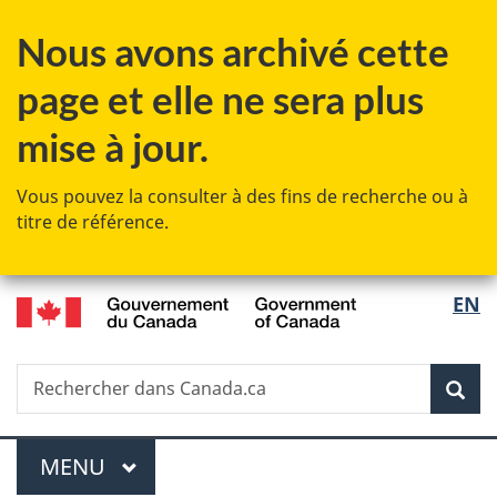
Passer
Passer
Passer
Nous avons archivé cette
au
à
à
contenu
«
la
page et elle ne sera plus
principal
Au
version
sujet
HTML
mise à jour.
du
simplifiée
gouvernement
Vous pouvez la consulter à des fins de recherche ou à
»
titre de référence.
/
Sélec
EN
Government
de
of
Canada
Recherche
Rechercher
Rec
la
dans
Canada.ca
langu
Menu
MENU
PRINCIPAL