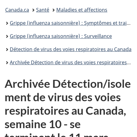
Vous
Canada.ca
Santé
Maladies et affections
êtes
Grippe (influenza saisonnière) : Symptômes et traitement
ici :
Grippe (influenza saisonnière) : Surveillance
Détection de virus des voies respiratoires au Canada
Archivée Détection de virus des voies respiratoires au Canada 2016-2017
Archivée Détection/isole
ment de virus des voies
respiratoires au Canada,
semaine 10 - se