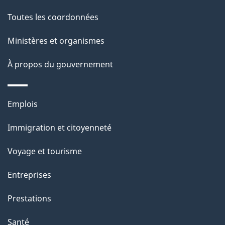
l
Toutes les coordonnées
a
Ministères et organismes
p
À propos du gouvernement
a
g
Thèmes
Emplois
et
e
Immigration et citoyenneté
sujets
Voyage et tourisme
Entreprises
Prestations
Santé