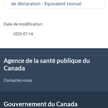
de déclaration - Équivalent textuel
D
é
2025-07-14
t
À
a
Agence de la santé publique du
propos
i
Canada
de
l
Contactez-nous
ce
s
site
d
Gouvernement du Canada
e