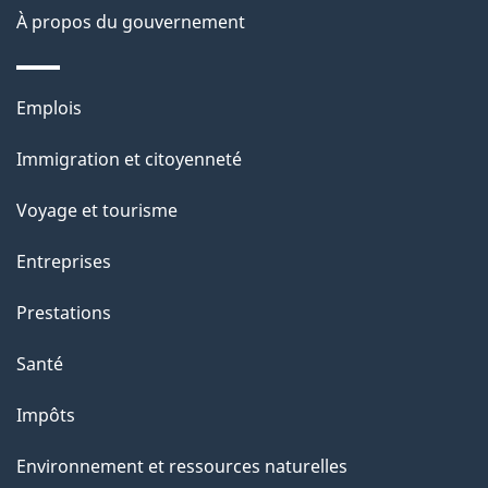
p
À propos du gouvernement
a
g
Thèmes
Emplois
et
e
Immigration et citoyenneté
sujets
Voyage et tourisme
Entreprises
Prestations
Santé
Impôts
Environnement et ressources naturelles