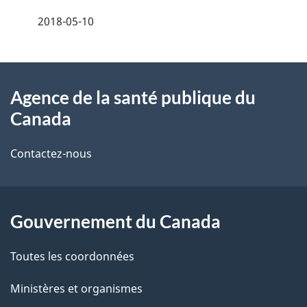
é
2018-05-10
t
À
a
Agence de la santé publique du
propos
i
Canada
de
l
Contactez-nous
ce
s
site
d
Gouvernement du Canada
e
l
Toutes les coordonnées
a
Ministères et organismes