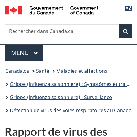
/
Sélec
EN
Passer
Passer
Passer
Government
au
à
à
de
of
contenu
«
la
Canada
Recherche
Rechercher
principal
Au
version
Rec
la
dans
sujet
HTML
Canada.ca
du
simplifiée
langu
Menu
gouvernement
MENU
PRINCIPAL
»
Vous
Canada.ca
Santé
Maladies et affections
êtes
Grippe (influenza saisonnière) : Symptômes et traitement
ici :
Grippe (influenza saisonnière) : Surveillance
Détection de virus des voies respiratoires au Canada
Rapport de virus des