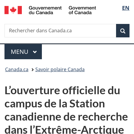
/
Sélec
EN
Passer
Passer
Passer
Government
au
à
à
de
of
contenu
«
la
Canada
Recherche
Rechercher
principal
Au
version
Rec
la
dans
sujet
HTML
Canada.ca
du
simplifiée
langu
Menu
gouvernement
MENU
PRINCIPAL
»
Vous
Canada.ca
Savoir polaire Canada
êtes
L’ouverture officielle du
ici :
campus de la Station
canadienne de recherche
dans l’Extrême-Arctique