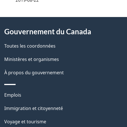
2019-08-22
t
À
a
Gouvernement du Canada
propos
i
de
l
Toutes les coordonnées
ce
s
Ministères et organismes
site
d
À propos du gouvernement
e
l
Thèmes
Emplois
et
a
Immigration et citoyenneté
sujets
p
Voyage et tourisme