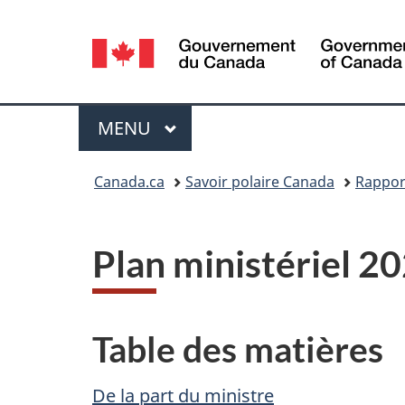
Sélection
de
la
Menu
MENU
PRINCIPAL
langue
Vous
Canada.ca
Savoir polaire Canada
Rappor
êtes
ici :
Plan ministériel 
Table des matières
De la part du ministre