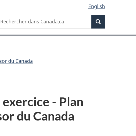
English
Recherche
echercher
Recherche
ans
anada.ca
ésor du Canada
 exercice - Plan
ésor du Canada