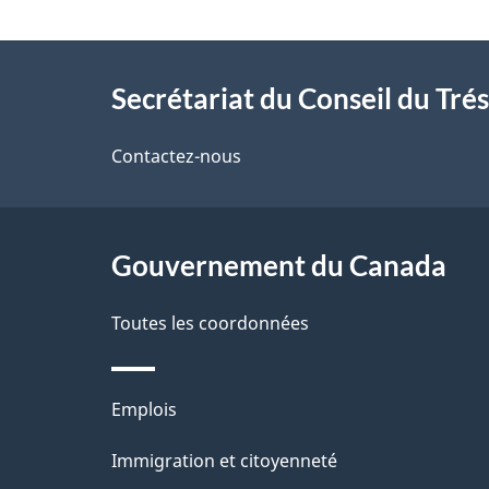
t
À
a
Secrétariat du Conseil du Tré
propos
i
de
Contactez-nous
l
ce
s
site
Gouvernement du Canada
d
e
Toutes les coordonnées
l
Thèmes
Emplois
a
et
Immigration et citoyenneté
p
sujets