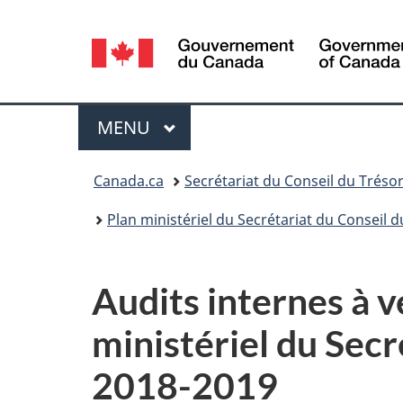
Sélection
de
la
Menu
MENU
PRINCIPAL
langue
Vous
Canada.ca
Secrétariat du Conseil du Tréso
êtes
Plan ministériel du Secrétariat du Conseil
ici :
Audits internes à v
ministériel du Sec
2018-2019