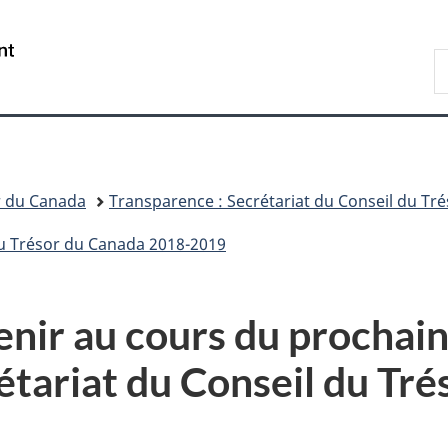
Passer
Passer
Passer
au
à
à
/
R
contenu
«
la
Government
d
principal
Au
version
of
C
sujet
HTML
Canada
du
simplifiée
gouvernement
»
r du Canada
Transparence : Secrétariat du Conseil du Tr
 du Trésor du Canada 2018-2019
enir au cours du prochain
rétariat du Conseil du Tr