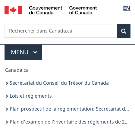
/
Sélec
EN
Passer
Passer
Passer
Government
au
à
à
de
of
contenu
«
la
Canada
Recherche
Rechercher
principal
Au
version
Rec
la
dans
sujet
HTML
Canada.ca
du
simplifiée
langu
Menu
gouvernement
MENU
PRINCIPAL
»
Vous
Canada.ca
êtes
Secrétariat du Conseil du Trésor du Canada
ici :
Lois et règlements
Plan prospectif de la réglementation: Secrétariat du Conseil du Trésor du Canada
Plan d’examen de l’inventaire des règlements de 2022 à 2032, Secrétariat du Conseil du Trésor du Canada