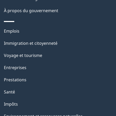
a
À propos du gouvernement
g
e
Thèmes
Emplois
et
Immigration et citoyenneté
sujets
Voyage et tourisme
Entreprises
Prestations
Santé
Impôts