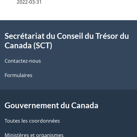
é
2022-03-31
t
À
a
Secrétariat du Conseil du Trésor du
propos
i
Canada (SCT)
de
l
Contactez-nous
ce
s
Formulaires
site
d
e
l
Gouvernement du Canada
a
Toutes les coordonnées
p
Ministères et organismes