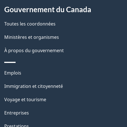
p
Gouvernement du Canada
a
Toutes les coordonnées
g
Ministères et organismes
e
À propos du gouvernement
Thèmes
Emplois
et
Immigration et citoyenneté
sujets
Voyage et tourisme
Entreprises
Prestations