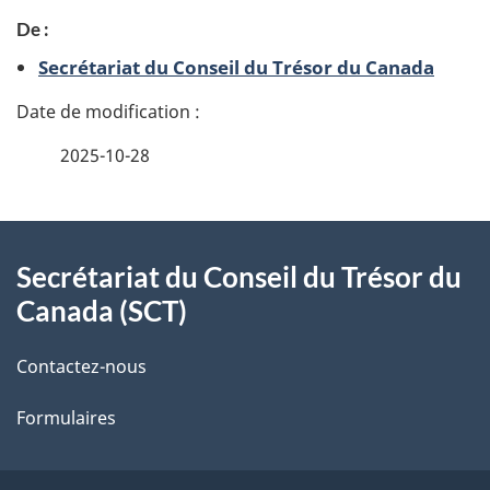
De :
é
Secrétariat du Conseil du Trésor du Canada
t
a
2025-10-28
i
l
À
s
Secrétariat du Conseil du Trésor du
propos
Canada (SCT)
d
de
e
Contactez-nous
ce
l
Formulaires
site
a