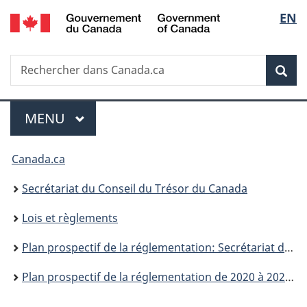
/
Sélec
EN
Passer
Passer
Passer
Government
au
à
à
de
of
contenu
«
la
Canada
Recherche
Rechercher
principal
Au
version
Rec
la
dans
sujet
HTML
Canada.ca
du
simplifiée
langu
Menu
gouvernement
MENU
PRINCIPAL
»
Vous
Canada.ca
êtes
Secrétariat du Conseil du Trésor du Canada
ici :
Lois et règlements
Plan prospectif de la réglementation: Secrétariat du Conseil du Trésor du Canada
Plan prospectif de la réglementation de 2020 à 2022, Secrétariat du Conseil du Trésor du Canada