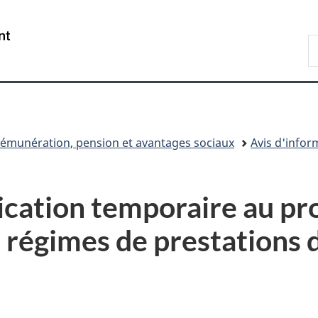
Passer
Passer
Passer
au
à
à
/
R
contenu
«
la
Government
d
principal
Au
version
of
C
sujet
HTML
Canada
du
simplifiée
gouvernement
»
émunération, pension et avantages sociaux
Avis d'info
ication temporaire au pr
 régimes de prestations 