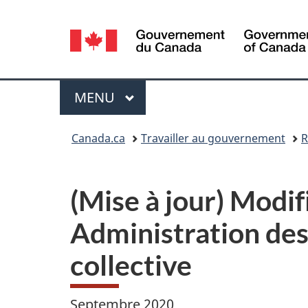
Sélection
de
la
Menu
MENU
PRINCIPAL
langue
Vous
Canada.ca
Travailler au gouvernement
R
êtes
ici :
(Mise à jour) Modif
Administration des
collective
Septembre 2020