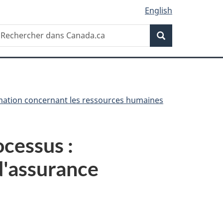
English
Recherche
echercher
Recherche
ans
anada.ca
rmation concernant les ressources humaines
ocessus :
d'assurance