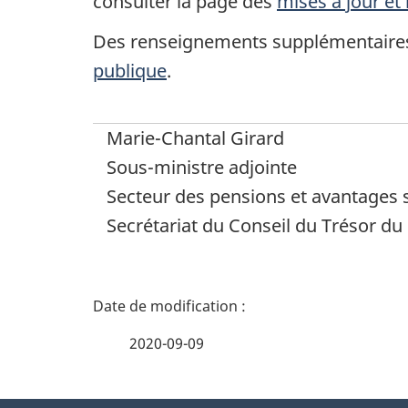
consulter la page des
mises à jour et
Des renseignements supplémentaires 
publique
.
Marie-Chantal Girard
Sous-ministre adjointe
Secteur des pensions et avantages 
Secrétariat du Conseil du Trésor d
D
é
2020-09-09
t