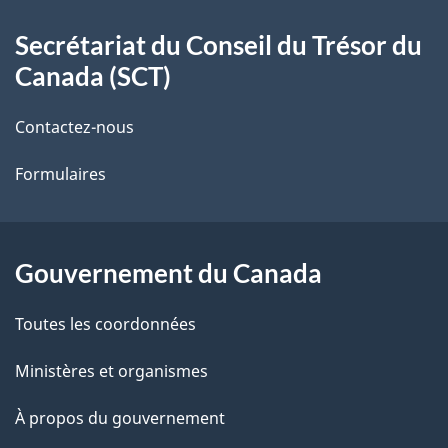
À
a
Secrétariat du Conseil du Trésor du
propos
i
Canada (SCT)
de
l
Contactez-nous
ce
s
Formulaires
site
d
e
l
Gouvernement du Canada
a
Toutes les coordonnées
p
Ministères et organismes
a
À propos du gouvernement
g