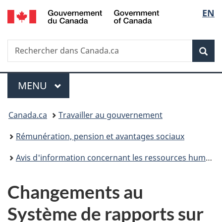
/
Sélec
EN
Passer
Passer
Passer
Government
au
à
à
de
of
contenu
«
la
Canada
Recherche
Rechercher
principal
Au
version
Rec
la
dans
sujet
HTML
Canada.ca
du
simplifiée
langu
Menu
gouvernement
MENU
PRINCIPAL
»
Vous
Canada.ca
Travailler au gouvernement
êtes
Rémunération, pension et avantages sociaux
ici :
Avis d'information concernant les ressources humaines
Changements au
Système de rapports sur