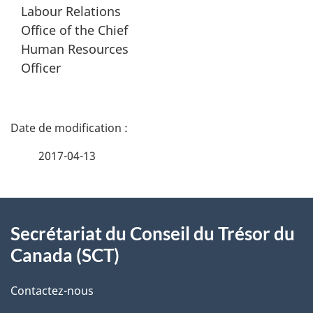
Labour Relations
Office of the Chief
Human Resources
Officer
D
é
2017-04-13
t
À
a
Secrétariat du Conseil du Trésor du
propos
i
Canada (SCT)
de
l
Contactez-nous
ce
s