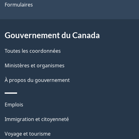
Formulaires
site
d
e
l
Gouvernement du Canada
a
Toutes les coordonnées
p
Ministères et organismes
a
À propos du gouvernement
g
e
Thèmes
Emplois
et
Immigration et citoyenneté
sujets
Voyage et tourisme