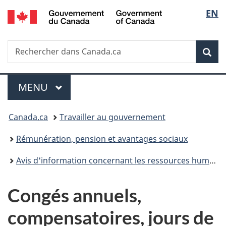
/
Sélec
EN
Passer
Passer
Passer
Government
au
à
à
de
of
contenu
«
la
Canada
Recherche
Rechercher
principal
Au
version
Rec
la
dans
sujet
HTML
Canada.ca
du
simplifiée
langu
Menu
gouvernement
MENU
PRINCIPAL
»
Vous
Canada.ca
Travailler au gouvernement
êtes
Rémunération, pension et avantages sociaux
ici :
Avis d'information concernant les ressources humaines
Congés annuels,
compensatoires, jours de