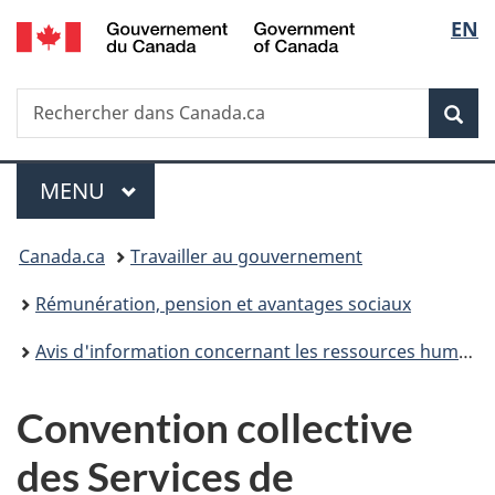
/
Sélec
EN
Passer
Passer
Passer
Government
au
à
à
de
of
contenu
«
la
Canada
Recherche
Rechercher
principal
Au
version
Rec
la
dans
sujet
HTML
Canada.ca
du
simplifiée
langu
Menu
gouvernement
MENU
PRINCIPAL
»
Vous
Canada.ca
Travailler au gouvernement
êtes
Rémunération, pension et avantages sociaux
ici :
Avis d'information concernant les ressources humaines
Convention collective
des Services de