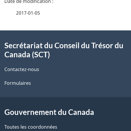
e
é
r
2017-01-05
p
t
r
À
a
é
t
Secrétariat du Conseil du Trésor du
propos
i
a
Canada (SCT)
de
l
t
i
Contactez-nous
ce
s
o
Formulaires
n
site
d
s
e
p
a
l
Gouvernement du Canada
r
a
c
Toutes les coordonnées
o