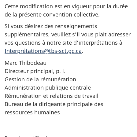
Cette modification est en vigueur pour la durée
de la présente convention collective.
Si vous désirez des renseignements
supplémentaires, veuillez s’il vous plait adresser
vos questions à notre site d’interprétations à
C
Interprétations@tbs-sct.gc.ca
.
o
n
Marc Thibodeau
t
Directeur principal, p. i.
a
Gestion de la rémunération
c
Administration publique centrale
t
Rémunération et relations de travail
e
Bureau de la dirigeante principale des
z
ressources humaines
I
n
D
t