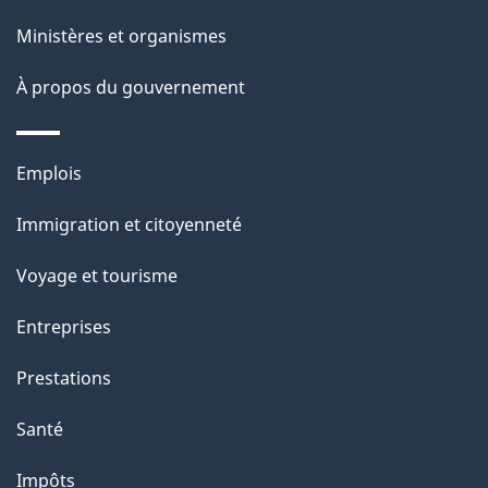
p
u
Ministères et organismes
r
a
r
À propos du gouvernement
g
i
e
e
Thèmes
Emplois
l
et
Immigration et citoyenneté
sujets
Voyage et tourisme
Entreprises
Prestations
Santé
Impôts