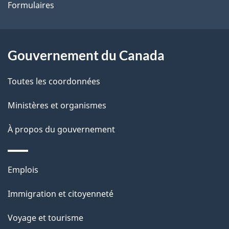
Formulaires
site
d
e
l
Gouvernement du Canada
a
Toutes les coordonnées
p
Ministères et organismes
a
À propos du gouvernement
g
e
Thèmes
Emplois
et
Immigration et citoyenneté
sujets
Voyage et tourisme