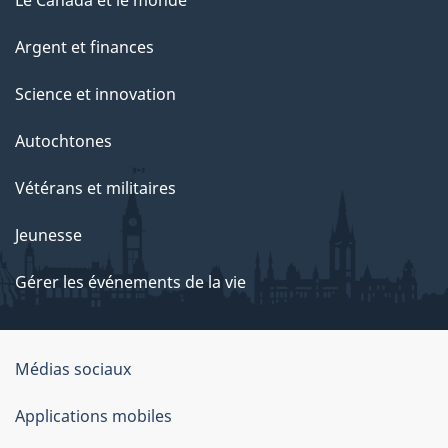
Le Canada et le monde
Argent et finances
Science et innovation
Autochtones
Vétérans et militaires
Jeunesse
Gérer les événements de la vie
Organisation
Médias sociaux
du
Applications mobiles
gouvernement