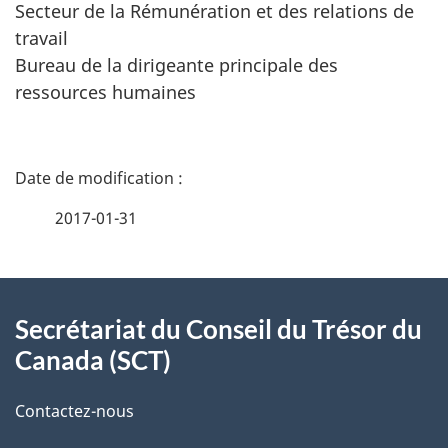
Secteur de la Rémunération et des relations de
travail
Bureau de la dirigeante principale des
ressources humaines
D
é
2017-01-31
t
À
a
Secrétariat du Conseil du Trésor du
propos
i
Canada (SCT)
de
l
Contactez-nous
ce
s