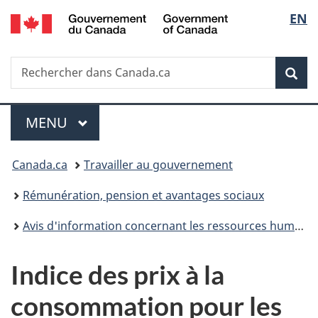
/
Sélec
EN
Passer
Passer
Passer
Government
au
à
à
de
of
contenu
«
la
Canada
Recherche
Rechercher
principal
Au
version
Rec
la
dans
sujet
HTML
Canada.ca
du
simplifiée
langu
Menu
gouvernement
MENU
PRINCIPAL
»
Vous
Canada.ca
Travailler au gouvernement
êtes
Rémunération, pension et avantages sociaux
ici :
Avis d'information concernant les ressources humaines
Indice des prix à la
consommation pour les