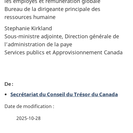
les employés et rémunération globale
Bureau de la dirigeante principale des
ressources humaine
Stephanie Kirkland
Sous-ministre adjointe, Direction générale de
l’administration de la paye
Services publics et Approvisionnement Canada
D
De :
é
Secrétariat du Conseil du Trésor du Canada
t
a
2025-10-28
i