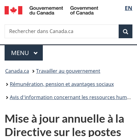
/
Sélec
EN
Passer
Passer
Passer
Government
au
à
à
de
of
contenu
«
la
Canada
Recherche
Rechercher
principal
Au
version
Rec
la
dans
sujet
HTML
Canada.ca
du
simplifiée
langu
Menu
gouvernement
MENU
PRINCIPAL
»
Vous
Canada.ca
Travailler au gouvernement
êtes
Rémunération, pension et avantages sociaux
ici :
Avis d'information concernant les ressources humaines
Mise à jour annuelle à la
Directive sur les postes