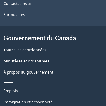
Contactez-nous
ce
s
Formulaires
site
d
e
l
Gouvernement du Canada
a
Toutes les coordonnées
p
Ministères et organismes
a
À propos du gouvernement
g
e
Thèmes
Emplois
et
Immigration et citoyenneté
sujets