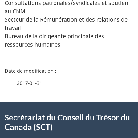
Consultations patronales/syndicales et soutien
au CNM
Secteur de la Rémunération et des relations de
travail
Bureau de la dirigeante principale des
ressources humaines
D
é
2017-01-31
t
À
a
Secrétariat du Conseil du Trésor du
propos
i
Canada (SCT)
de
l