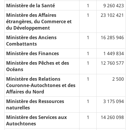
Ministère de la Santé
1
9 260 423
Ministère des Affaires
1
23 102 421
étrangères, du Commerce et
du Développement
Ministère des Anciens
1
16 285 946
Combattants
Ministère des Finances
1
1 449 834
Ministère des Pêches et des
1
12 760 577
Océans
Ministère des Relations
1
2 500
Couronne-Autochtones et des
Affaires du Nord
Ministère des Ressources
1
3 175 094
naturelles
Ministère des Services aux
1
14 260 098
Autochtones