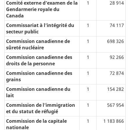
Comité externe d’examen de la
1
28 914
Gendarmerie royale du
Canada
Commissariat à l’intégrité du
1
74 117
secteur public
Commission canadienne de
1
698 326
sûreté nucléaire
Commission canadienne des
1
92 266
droits de la personne
Commission canadienne des
1
72 874
grains
Commission canadienne du
1
154 282
lait
Commission de l’immigration
1
567 954
et du statut de réfugié
Commission de la capitale
1
1 183 866
nationale