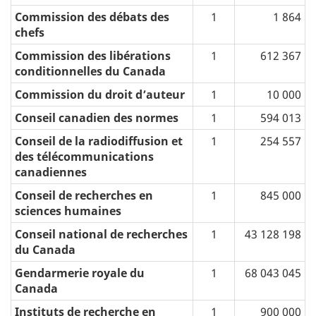
Commission des débats des
1
1 864
chefs
Commission des libérations
1
612 367
conditionnelles du Canada
Commission du droit d’auteur
1
10 000
Conseil canadien des normes
1
594 013
Conseil de la radiodiffusion et
1
254 557
des télécommunications
canadiennes
Conseil de recherches en
1
845 000
sciences humaines
Conseil national de recherches
1
43 128 198
du Canada
Gendarmerie royale du
1
68 043 045
Canada
Instituts de recherche en
1
900 000