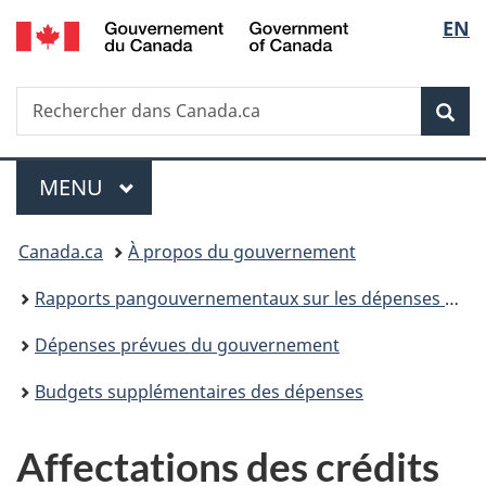
/
Sélec
EN
Passer
Passer
Passer
Government
au
à
à
de
of
contenu
«
la
Canada
Recherche
Rechercher
principal
Au
version
Rec
la
dans
sujet
HTML
Canada.ca
du
simplifiée
langu
Menu
gouvernement
MENU
PRINCIPAL
»
Vous
Canada.ca
À propos du gouvernement
êtes
Rapports pangouvernementaux sur les dépenses et les activités
ici :
Dépenses prévues du gouvernement
Budgets supplémentaires des dépenses
Affectations des crédits