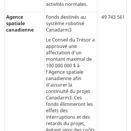
activités normales.
Agence
Fonds destinés au
49 743 561
spatiale
système robotisé
canadienne
Canadarm3
Le Conseil du Trésor a
approuvé une
affectation dʼun
montant maximal de
100 000 000 $ à
lʼAgence spatiale
canadienne afin
dʼassurer la
continuité du projet
Canadarm3. Ces
fonds élimineront les
effets des
interruptions et des
retards du projet,
évitant ainsi des coûts