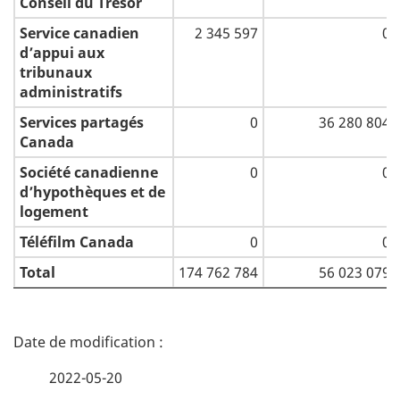
Conseil du Trésor
Service canadien
2 345 597
0
d’appui aux
tribunaux
administratifs
Services partagés
0
36 280 804
Canada
Société canadienne
0
0
d’hypothèques et de
logement
Téléfilm Canada
0
0
Total
174 762 784
56 023 079
D
é
2022-05-20