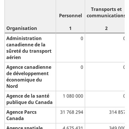
Transports et
Personnel
communications
Organisation
1
2
Organisation
Personnel
Transports et
Administration
0
0
communications
canadienne de la
1
sûreté du transport
2
aérien
Agence canadienne
0
0
de développement
économique du
Nord
Agence de la santé
1 080 000
0
publique du Canada
Agence Parcs
31 768 294
314 857
Canada
Agence spatiale
4 675 431
349 000