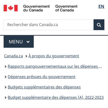
/
Sélec
EN
Passer
Passer
Passer
Government
au
à
à
de
of
contenu
«
la
Canada
Recherche
Rechercher
principal
Au
version
Rec
la
dans
sujet
HTML
Canada.ca
du
simplifiée
langu
Menu
gouvernement
MENU
PRINCIPAL
»
Vous
Canada.ca
À propos du gouvernement
êtes
Rapports pangouvernementaux sur les dépenses et les activités
ici :
Dépenses prévues du gouvernement
Budgets supplémentaires des dépenses
Budget supplémentaire des dépenses (A), 2022-2023