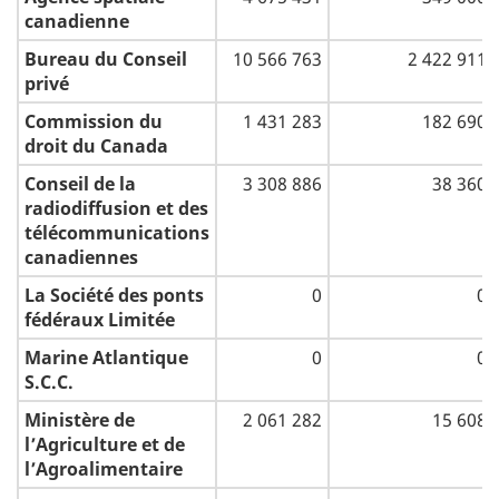
canadienne
Bureau du Conseil
10 566 763
2 422 911
privé
Commission du
1 431 283
182 690
droit du Canada
Conseil de la
3 308 886
38 360
radiodiffusion et des
télécommunications
canadiennes
La Société des ponts
0
0
fédéraux Limitée
Marine Atlantique
0
0
S.C.C.
Ministère de
2 061 282
15 608
l’Agriculture et de
l’Agroalimentaire