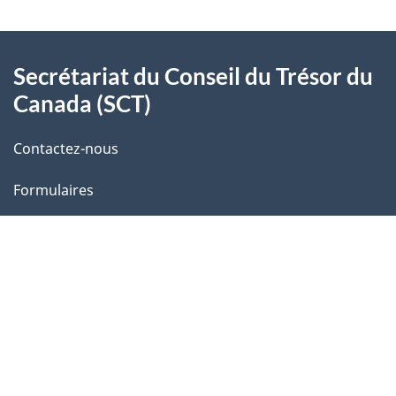
t
À
a
Secrétariat du Conseil du Trésor du
propos
i
Canada (SCT)
de
l
Contactez-nous
ce
s
Formulaires
site
d
e
l
Gouvernement du Canada
a
Toutes les coordonnées
p
Ministères et organismes
a