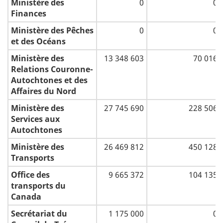
Ministère des
0
0
Finances
Ministère des Pêches
0
0
et des Océans
Ministère des
13 348 603
70 016
Relations Couronne-
Autochtones et des
Affaires du Nord
Ministère des
27 745 690
228 506
Services aux
Autochtones
Ministère des
26 469 812
450 128
Transports
Office des
9 665 372
104 135
transports du
Canada
Secrétariat du
1 175 000
0