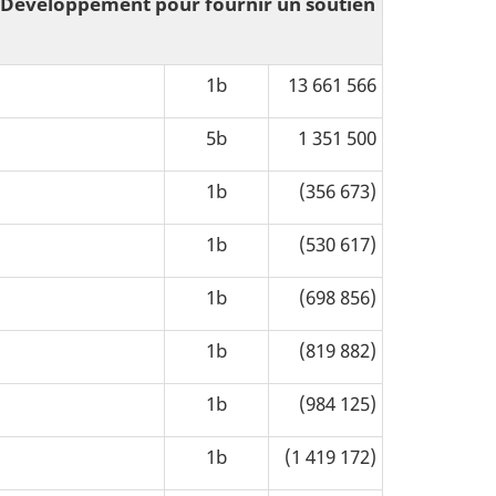
u Développement pour fournir un soutien
1b
13 661 566
5b
1 351 500
1b
(356 673)
1b
(530 617)
1b
(698 856)
1b
(819 882)
1b
(984 125)
1b
(1 419 172)