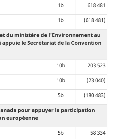
1b
618 481
1b
(618 481)
et du ministère de l’Environnement au
appuie le Secrétariat de la Convention
10b
203 523
10b
(23 040)
5b
(180 483)
Canada pour appuyer la participation
ion européenne
5b
58 334