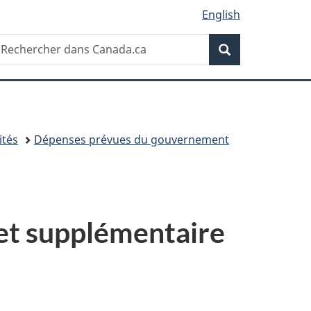
English
Recherche
echercher
Recherche
ans
anada.ca
ités
Dépenses prévues du gouvernement
get supplémentaire