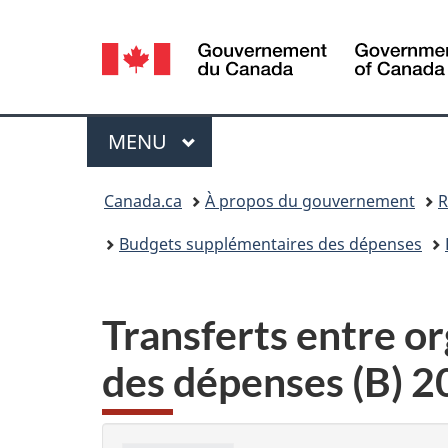
Sélection
de
la
Menu
MENU
PRINCIPAL
langue
Vous
Canada.ca
À propos du gouvernement
R
êtes
Budgets supplémentaires des dépenses
ici :
Transferts entre o
des dépenses (B) 