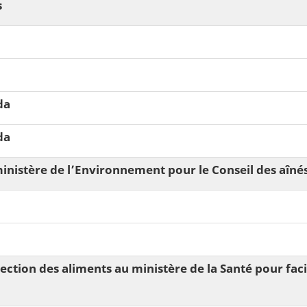
s
da
da
inistère de lʼEnvironnement pour le Conseil des aîné
ection des aliments au ministère de la Santé pour fac