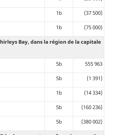
1b
(37 500)
1b
(75 000)
irleys Bay, dans la région de la capitale
5b
555 963
5b
(1 391)
1b
(14 334)
5b
(160 236)
5b
(380 002)