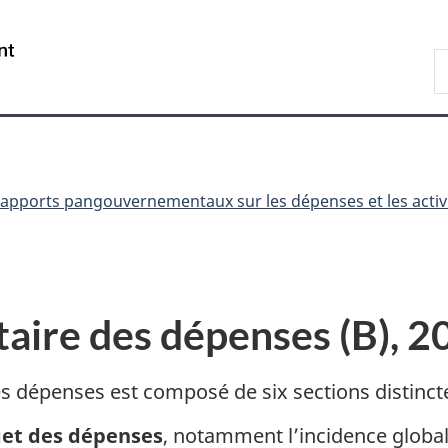
Passer
Passer
Passer
au
à
à
/
R
contenu
«
la
Government
d
principal
Au
version
of
C
sujet
HTML
Canada
du
simplifiée
gouvernement
»
apports pangouvernementaux sur les dépenses et les activ
aire des dépenses (B), 
 dépenses est composé de six sections distincte
get des dépenses
, notamment l’incidence global