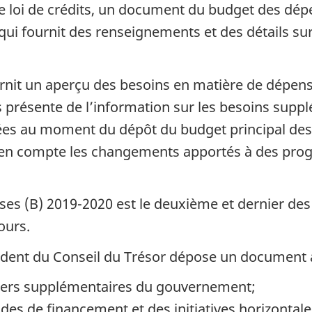
e loi de crédits, un document du budget des dép
qui fournit des renseignements et des détails su
nit un aperçu des besoins en matière de dépenses
présente de l’information sur les besoins supp
fées au moment du dépôt du budget principal des
e en compte les changements apportés à des pro
es (B) 2019-2020 est le deuxième et dernier de
ours.
ésident du Conseil du Trésor dépose un document
iers supplémentaires du gouvernement;
es de financement et des initiatives horizontale