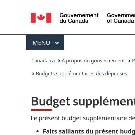
Sélection
de
la
Menu
MENU
PRINCIPAL
langue
Vous
Canada.ca
À propos du gouvernement
R
êtes
Budgets supplémentaires des dépenses
ici :
Budget supplément
Le présent budget supplémentaire des
Faits saillants du présent bud