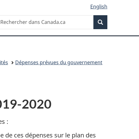
English
Recherche
echercher
Recherche
ans
anada.ca
ités
Dépenses prévues du gouvernement
2019-2020
s :
e de ces dépenses sur le plan des