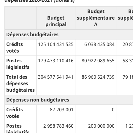
Budget
B
Budget
supplémentaire
suppl
principal
A
Dépenses budgétaires
Crédits
125 104 431 525
6 038 435 084
20 8
votés
Postes
179 473 110 416
80 922 089 655
58 3
législatifs
Total des
304 577 541 941
86 960 524 739
79 1
dépenses
budgétaires
Dépenses non budgétaires
Crédits
87 203 001
0
votés
Postes
2 958 783 460
200 000 000
1 2
législatifs