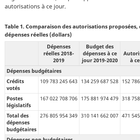
autorisations à ce jour.
Table 1. Comparaison des autorisations proposées,
dépenses réelles (dollars)
Dépenses
Budget des
réelles 2018-
dépenses à ce
Autori
2019
jour 2019-2020
à ce
Dépenses budgétaires
Crédits
109 783 245 643
134 259 687 528
152 786
votés
Postes
167 022 708 706
175 881 974 479
318 758
législatifs
Total des
276 805 954 349
310 141 662 007
471 545
dépenses
budgétaires
Dépenses non budgétaires