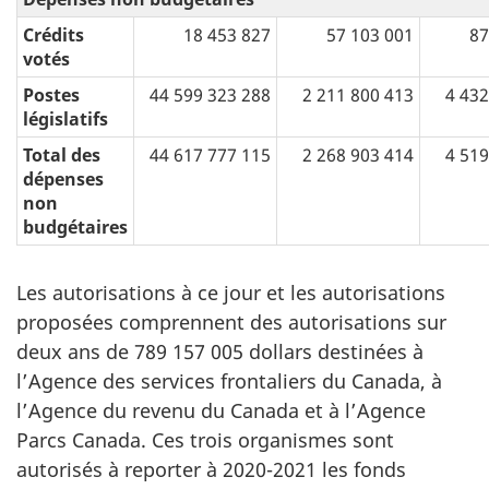
Crédits
18 453 827
57 103 001
87
votés
Postes
44 599 323 288
2 211 800 413
4 432
législatifs
Total des
44 617 777 115
2 268 903 414
4 519
dépenses
non
budgétaires
Les autorisations à ce jour et les autorisations
proposées comprennent des autorisations sur
deux ans de 789 157 005 dollars destinées à
l’Agence des services frontaliers du Canada, à
l’Agence du revenu du Canada et à l’Agence
Parcs Canada. Ces trois organismes sont
autorisés à reporter à 2020-2021 les fonds