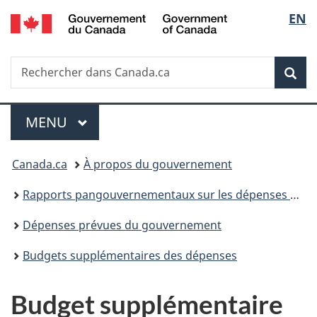
/
Sélec
EN
Passer
Passer
Passer
Government
au
à
à
de
of
contenu
«
la
Canada
Recherche
Rechercher
principal
Au
version
Rec
la
dans
sujet
HTML
Canada.ca
du
simplifiée
langu
Menu
gouvernement
MENU
PRINCIPAL
»
Vous
Canada.ca
À propos du gouvernement
êtes
Rapports pangouvernementaux sur les dépenses et les activités
ici :
Dépenses prévues du gouvernement
Budgets supplémentaires des dépenses
Budget supplémentaire