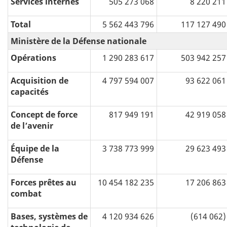
Services internes
505 273 068
8 220 211
Total
5 562 443 796
117 127 490
Ministère de la Défense nationale
Opérations
1 290 283 617
503 942 257
Acquisition de
4 797 594 007
93 622 061
capacités
Concept de force
817 949 191
42 919 058
de l’avenir
Équipe de la
3 738 773 999
29 623 493
Défense
Forces prêtes au
10 454 182 235
17 206 863
combat
Bases, systèmes de
4 120 934 626
(614 062)