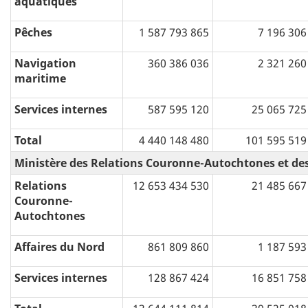
aquatiques
Pêches
1 587 793 865
7 196 306
Navigation
360 386 036
2 321 260
maritime
Services internes
587 595 120
25 065 725
Total
4 440 148 480
101 595 519
Ministère des Relations Couronne-Autochtones et des
Relations
12 653 434 530
21 485 667
Couronne-
Autochtones
Affaires du Nord
861 809 860
1 187 593
Services internes
128 867 424
16 851 758