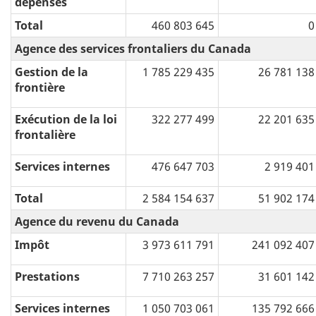
dépenses
Total
460 803 645
0
Agence des services frontaliers du Canada
Gestion de la
1 785 229 435
26 781 138
frontière
Exécution de la loi
322 277 499
22 201 635
frontalière
Services internes
476 647 703
2 919 401
Total
2 584 154 637
51 902 174
Agence du revenu du Canada
Impôt
3 973 611 791
241 092 407
Prestations
7 710 263 257
31 601 142
Services internes
1 050 703 061
135 792 666