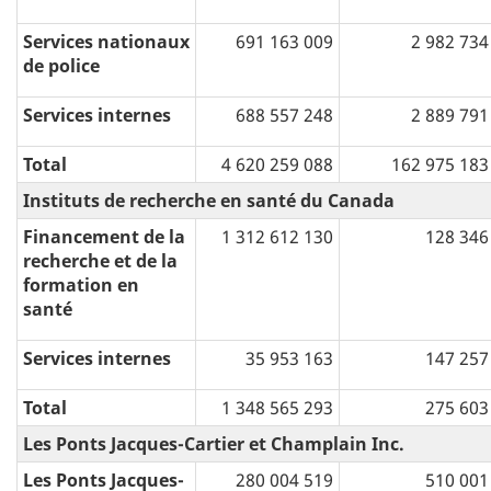
Services nationaux
691 163 009
2 982 734
de police
Services internes
688 557 248
2 889 791
Total
4 620 259 088
162 975 183
Instituts de recherche en santé du Canada
Financement de la
1 312 612 130
128 346
recherche et de la
formation en
santé
Services internes
35 953 163
147 257
Total
1 348 565 293
275 603
Les Ponts Jacques-Cartier et Champlain Inc.
Les Ponts Jacques-
280 004 519
510 001