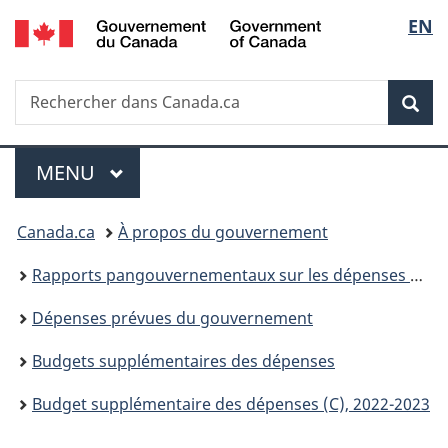
/
Sélec
EN
Passer
Passer
Passer
Government
au
à
à
de
of
contenu
«
la
Canada
Recherche
Rechercher
principal
Au
version
Rec
la
dans
sujet
HTML
Canada.ca
du
simplifiée
langu
Menu
gouvernement
MENU
PRINCIPAL
»
Vous
Canada.ca
À propos du gouvernement
êtes
Rapports pangouvernementaux sur les dépenses et les activités
ici :
Dépenses prévues du gouvernement
Budgets supplémentaires des dépenses
Budget supplémentaire des dépenses (C), 2022-2023