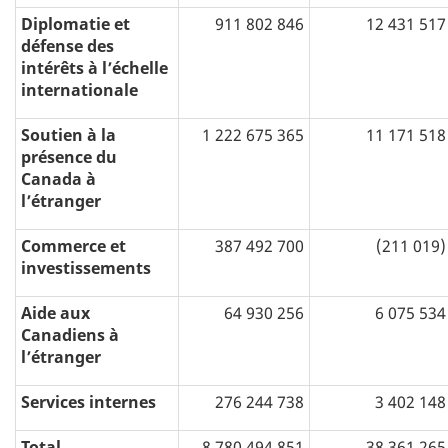
Diplomatie et
911 802 846
12 431 517
défense des
intérêts à l’échelle
internationale
Soutien à la
1 222 675 365
11 171 518
présence du
Canada à
l’étranger
Commerce et
387 492 700
(211 019)
investissements
Aide aux
64 930 256
6 075 534
Canadiens à
l’étranger
Services internes
276 244 738
3 402 148
Total
8 780 494 851
38 361 265