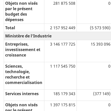
Objets non visés
281 875 508
0
par le présent
budget des
dépenses
Total
2 157 952 449
(5 573 590)
Ministère de l’Industrie
Entreprises,
3 146 177 725
15 393 096
investissement et
croissance
Sciences,
1 117 545 750
0
technologie,
recherche et
commercialisation
Services internes
185 179 343
(377 149)
Objets non visés
1 397 175 815
0
par le présent