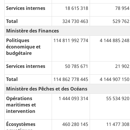
Services internes
18 615 318
78 954
Total
324 730 463
529 762
Ministère des Finances
Politiques
114 811 992 774
4 144 885 248
économique et
budgétaire
Services internes
50 785 671
21 902
Total
114 862 778 445
4 144 907 150
Ministère des Pêches et des Océans
Opérations
1 444 093 314
55 534 920
maritimes et
intervention
Écosystèmes
460 280 145
11 477 308