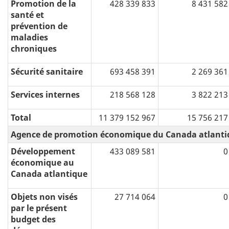
Promotion de la
428 339 833
8 431 582
santé et
prévention de
maladies
chroniques
Sécurité sanitaire
693 458 391
2 269 361
Services internes
218 568 128
3 822 213
Total
11 379 152 967
15 756 217
Agence de promotion économique du Canada atlanti
Développement
433 089 581
0
économique au
Canada atlantique
Objets non visés
27 714 064
0
par le présent
budget des