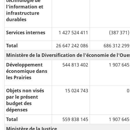
technologie de
l’information et
infrastructure
durables
Services internes
1 427 524 411
(387 371)
Total
26 647 242 086
686 312 299
Ministère de la Diversification de l’économie de l’Ou
Développement
544 813 402
1 907 645
économique dans
les Prairies
Objets non visés
15 024 743
0
par le présent
budget des
dépenses
Total
559 838 145
1 907 645
Ministère de la Justice