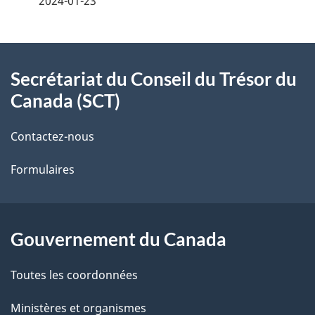
2024-01-23
t
À
a
Secrétariat du Conseil du Trésor du
propos
i
Canada (SCT)
de
l
Contactez-nous
ce
s
Formulaires
site
d
e
l
Gouvernement du Canada
a
Toutes les coordonnées
p
Ministères et organismes