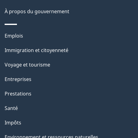
a
À propos du gouvernement
g
e
Thèmes
Emplois
et
Immigration et citoyenneté
sujets
Voyage et tourisme
Entreprises
Prestations
Santé
Impôts
Environnement et ressources naturelles