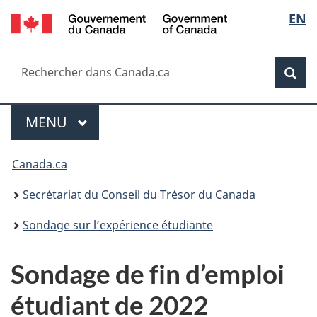
/
Sélec
EN
Passer
Passer
Passer
Government
au
à
à
de
of
contenu
«
la
Canada
Recherche
Rechercher
principal
Au
version
Rec
la
dans
sujet
HTML
Canada.ca
du
simplifiée
langu
Menu
gouvernement
MENU
PRINCIPAL
»
Vous
Canada.ca
êtes
Secrétariat du Conseil du Trésor du Canada
ici :
Sondage sur l’expérience étudiante
Sondage de fin d’emploi
étudiant de 2022