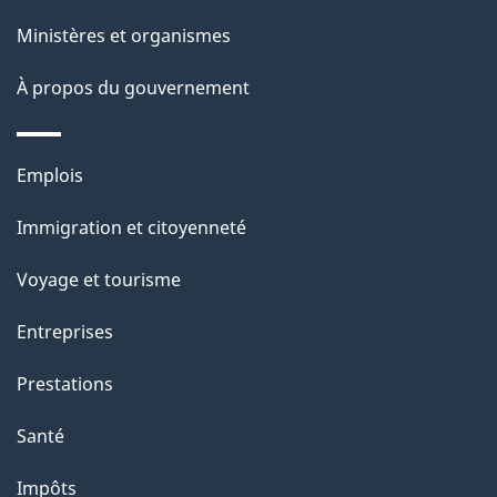
p
Ministères et organismes
a
À propos du gouvernement
g
e
Thèmes
Emplois
et
Immigration et citoyenneté
sujets
Voyage et tourisme
Entreprises
Prestations
Santé
Impôts