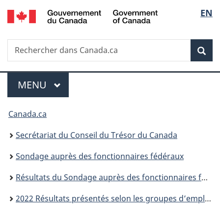
/
Sélec
EN
Passer
Passer
Passer
Government
au
à
à
de
of
contenu
«
la
Canada
Recherche
Rechercher
principal
Au
version
Rec
la
dans
sujet
HTML
Canada.ca
du
simplifiée
langu
Menu
gouvernement
MENU
PRINCIPAL
»
Vous
Canada.ca
êtes
Secrétariat du Conseil du Trésor du Canada
ici :
Sondage auprès des fonctionnaires fédéraux
Résultats du Sondage auprès des fonctionnaires fédéraux de 2022
2022 Résultats présentés selon les groupes d’employés