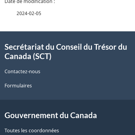
é
2024-02-05
t
À
a
Secrétariat du Conseil du Trésor du
propos
i
Canada (SCT)
de
l
Contactez-nous
ce
s
Formulaires
site
d
e
l
Gouvernement du Canada
a
Toutes les coordonnées