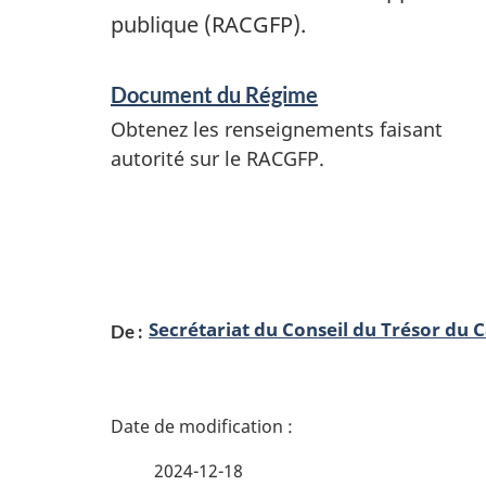
publique (RACGFP).
S
Document du Régime
e
Obtenez les renseignements faisant
r
autorité sur le RACGFP.
v
i
c
e
Secrétariat du Conseil du Trésor du 
De :
s
e
D
t
r
é
2024-12-18