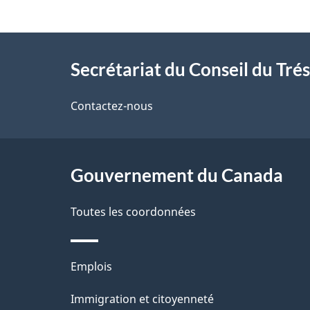
e
t
n
À
s
a
Secrétariat du Conseil du Tré
e
propos
i
i
de
Contactez-nous
l
g
ce
n
s
e
site
Gouvernement du Canada
d
m
e
Toutes les coordonnées
e
n
l
Thèmes
t
Emplois
a
et
s
Immigration et citoyenneté