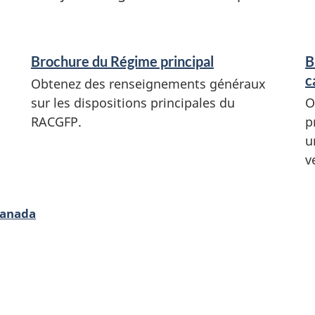
Brochure du Régime principal
B
c
Obtenez des renseignements généraux
sur les dispositions principales du
O
RACGFP.
p
u
v
Canada