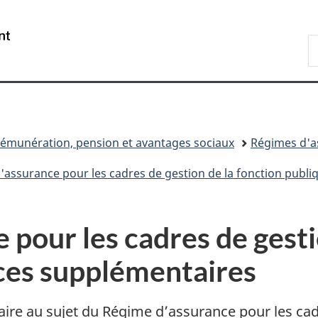
Passer
Passer
Passer
au
à
à
/
R
contenu
«
la
Government
d
principal
Au
version
of
C
sujet
HTML
Canada
du
simplifiée
gouvernement
»
émunération, pension et avantages sociaux
Régimes d'as
'assurance pour les cadres de gestion de la fonction publi
pour les cadres de gesti
ces supplémentaires
ire au sujet du Régime d’assurance pour les cadr