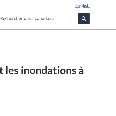
English
Recherche
echercher
Recherche
ans
anada.ca
 les inondations à