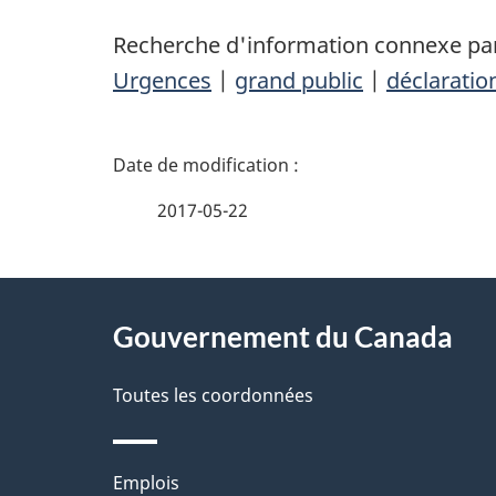
Recherche d'information connexe par
Urgences
|
grand public
|
déclaratio
D
é
2017-05-22
t
À
a
Gouvernement du Canada
propos
i
de
Toutes les coordonnées
l
ce
s
Thèmes
Emplois