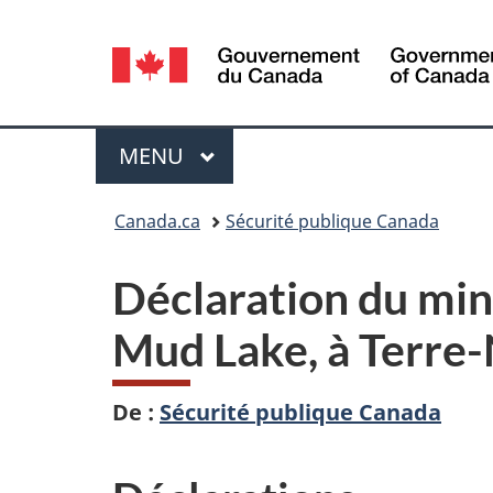
Sélection
de
la
Menu
MENU
PRINCIPAL
langue
Vous
Canada.ca
Sécurité publique Canada
êtes
Déclaration du min
ici :
Mud Lake, à Terre­-
De :
Sécurité publique Canada