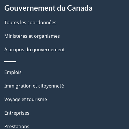
Gouvernement du Canada
propos
i
de
l
Toutes les coordonnées
ce
s
Ministères et organismes
site
d
À propos du gouvernement
e
l
Thèmes
Emplois
et
a
Immigration et citoyenneté
sujets
p
Voyage et tourisme
a
Entreprises
g
Prestations