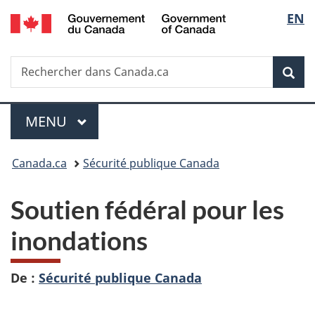
/
Sélec
EN
Passer
Passer
Passer
Government
au
à
à
de
of
contenu
«
la
Canada
Recherche
Rechercher
principal
Au
version
Rec
la
dans
sujet
HTML
Canada.ca
du
simplifiée
langu
Menu
gouvernement
MENU
PRINCIPAL
»
Vous
Canada.ca
Sécurité publique Canada
êtes
Soutien fédéral pour les
ici :
inondations
De :
Sécurité publique Canada