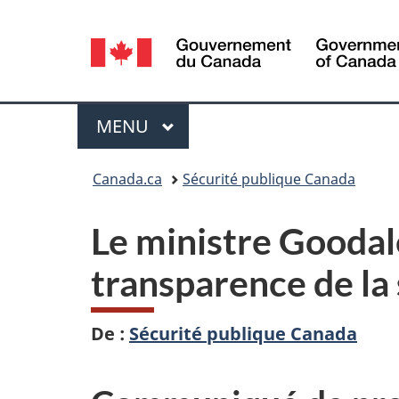
Sélection
de
la
Menu
MENU
PRINCIPAL
langue
Vous
Canada.ca
Sécurité publique Canada
êtes
Le ministre Goodale
ici :
transparence de la 
De :
Sécurité publique Canada