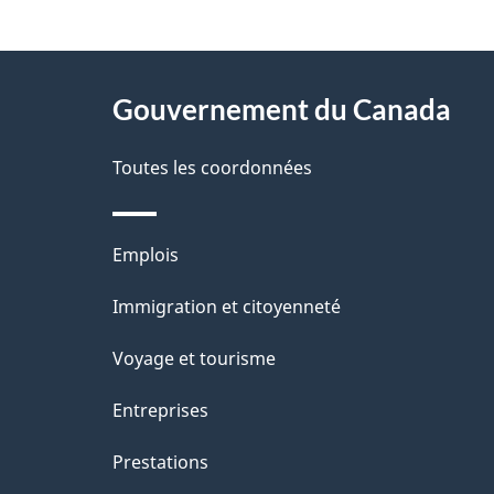
t
À
a
Gouvernement du Canada
propos
i
de
Toutes les coordonnées
l
ce
s
Thèmes
Emplois
site
d
et
Immigration et citoyenneté
sujets
e
Voyage et tourisme
l
Entreprises
a
Prestations