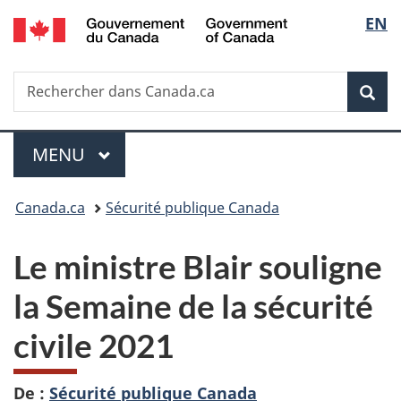
/
Sélec
EN
Passer
Passer
Passer
Government
au
à
à
de
of
contenu
«
la
Canada
Recherche
Rechercher
principal
Au
version
Rec
la
dans
sujet
HTML
Canada.ca
du
simplifiée
langu
Menu
gouvernement
MENU
PRINCIPAL
»
Vous
Canada.ca
Sécurité publique Canada
êtes
Le ministre Blair souligne
ici :
la Semaine de la sécurité
civile 2021
De :
Sécurité publique Canada