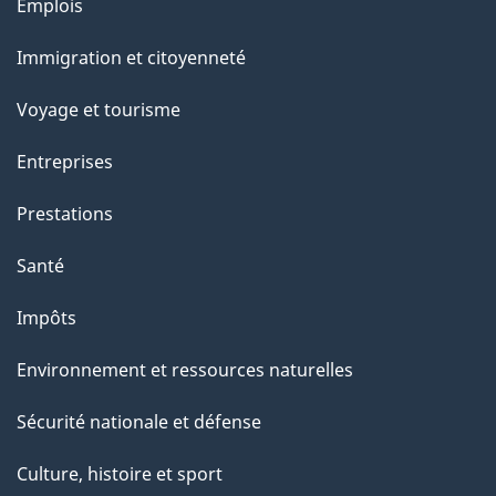
l
Thèmes
Emplois
et
a
Immigration et citoyenneté
sujets
p
Voyage et tourisme
a
Entreprises
g
Prestations
e
Santé
Impôts
Environnement et ressources naturelles
Sécurité nationale et défense
Culture, histoire et sport