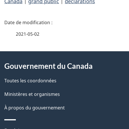
Canada
|
grand public
|
déclarations
D
é
2021-05-02
t
À
a
Gouvernement du Canada
propos
i
de
l
Toutes les coordonnées
ce
s
Ministères et organismes
site
d
À propos du gouvernement
e