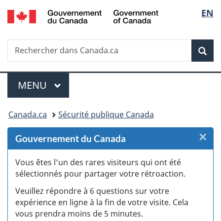
/
Sélec
EN
Passer
Passer
Passer
Passer
Government
au
au
à
à
de
of
Gestionnaire
contenu
«
la
Canada
Recherche
Rechercher
des
principal
Au
version
Rec
la
dans
Invitations
sujet
HTML
Canada.ca
du
simplifiée
langu
Menu
gouvernement
MENU
PRINCIPAL
»
Vous
Canada.ca
Sécurité publique Canada
êtes
×
F
Gouvernement du Canada
ici :
:
Vous êtes l’un des rares visiteurs qui ont été
sélectionnés pour partager votre rétroaction.
S
Veuillez répondre à 6 questions sur votre
d
expérience en ligne à la fin de votre visite. Cela
vous prendra moins de 5 minutes.
si