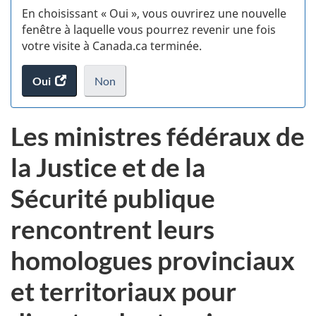
En choisissant « Oui », vous ouvrirez une nouvelle
w
fenêtre à laquelle vous pourrez revenir une fois
votre visite à Canada.ca terminée.
(t
Oui
accéder
Non
d
au
je
.
sondage.
ne
Les ministres fédéraux de
veux
pas
la Justice et de la
participer
au
Sécurité publique
sondage
du
rencontrent leurs
site
web,
homologues provinciaux
et territoriaux pour