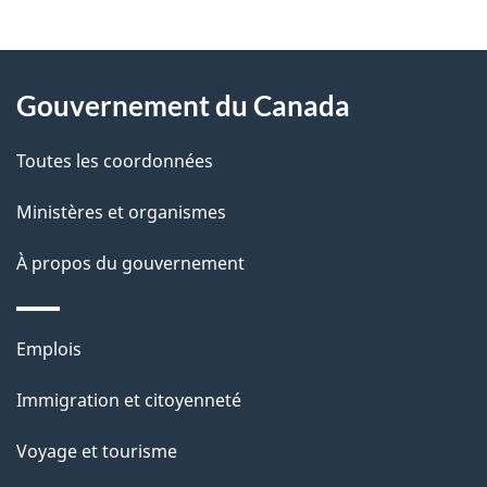
t
À
a
Gouvernement du Canada
propos
i
de
l
Toutes les coordonnées
ce
s
Ministères et organismes
site
d
À propos du gouvernement
e
l
Thèmes
Emplois
et
a
Immigration et citoyenneté
sujets
p
Voyage et tourisme